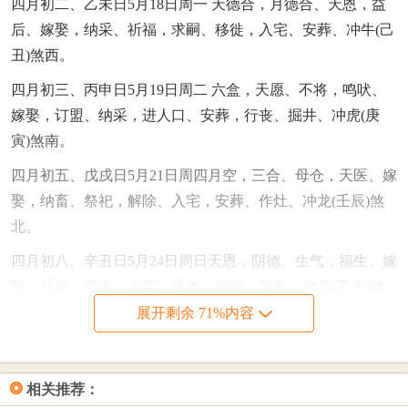
四月初二、乙未日5月18日周一 天德合，月德合、天恩，益
后、嫁娶，纳采、祈福，求嗣、移徙，入宅、安葬、冲牛(己
丑)煞西。
四月初三、丙申日5月19日周二 六盒，天愿、不将，鸣吠、
嫁娶，订盟、纳采，进人口、安葬，行丧、掘井、冲虎(庚
寅)煞南。
四月初五、戊戌日5月21日周四月空，三合、母仓，天医、嫁
娶，纳畜、祭祀，解除、入宅，安葬、作灶、冲龙(壬辰)煞
北。
四月初八、辛丑日5月24日周日天恩，阴德、生气，福生、嫁
娶，祈福、开光，入宅、伐木，安葬、行丧、冲羊(乙未)煞
东。
展开剩余 71%内容
四月十二、乙巳日5月28日周四 驿马，天后、玉宇，王日嫁
娶、出行，纳财、交易、安葬，行丧、探病、冲猪(己亥)煞
❂
相关推荐：
东。