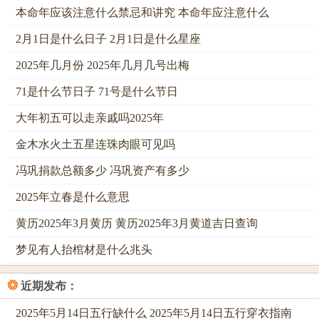
本命年应该注意什么禁忌和讲究 本命年应注意什么
四月十四、丁未日5月30日周六 天德，不将、明堂、嫁娶，
祭祀、祈福，开市、安葬，修坟、作灶、冲牛(辛丑)煞西。
2月1日是什么日子 2月1日是什么星座
2025年几月份 2025年几月几号出梅
四月二十、癸丑日6月5日周五 三合，天仓、五富，宝光、嫁
娶，订婚、纳财，安床、开光，破土、安葬、冲羊(丁未)煞
71是什么节日子 71号是什么节日
东。
大年初五可以走亲戚吗2025年
四月廿六、己未日6月11日周四月德，母仓、敬安、嫁娶，会
金木水火土五星连珠肉眼可见吗
亲友、裁衣，合帐、移徙，入宅、安葬、冲牛(癸丑)煞西。
冯巩捐款总额多少 冯巩资产有多少
三、逐日择吉精解与吉时搭配
2025年立春是什么意思
四月初二·乙未日（5月18日）：此日堪为四月嫁娶之首选；
黄历2025年3月黄历 黄历2025年3月黄道吉日查询
天德合与月德合同辉，乃是天地德泽会合之日，主夫妇二人
同心，德被家宅，万事顺遂；乙未自身，未为木库，又为财
梦见有人抬棺材是什么兆头
库，乙木坐库，主新娘持家有道，财禄丰盈；虽值复日，俗
❂
近期发布：
云重复，然婚嫁正喜成双成对，复日亦不为凶，吉时选巳时
（9-11时），巳火生未土，又为天德合临位，阳气升腾，此
2025年5月14日五行缺什么 2025年5月14日五行穿衣指南