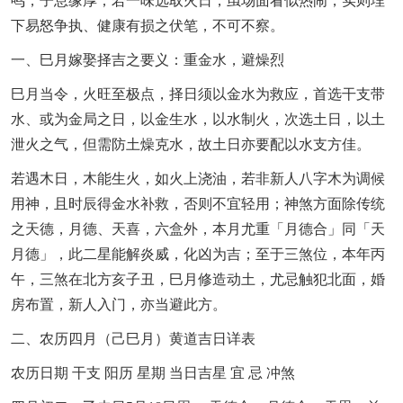
鸣，子息缘厚；若一味选取火日，虽场面看似热闹，实则埋
下易怒争执、健康有损之伏笔，不可不察。
一、巳月嫁娶择吉之要义：重金水，避燥烈
巳月当令，火旺至极点，择日须以金水为救应，首选干支带
水、或为金局之日，以金生水，以水制火，次选土日，以土
泄火之气，但需防土燥克水，故土日亦要配以水支方佳。
若遇木日，木能生火，如火上浇油，若非新人八字木为调候
用神，且时辰得金水补救，否则不宜轻用；神煞方面除传统
之天德，月德、天喜，六盒外，本月尤重「月德合」同「天
月德」，此二星能解炎威，化凶为吉；至于三煞位，本年丙
午，三煞在北方亥子丑，巳月修造动土，尤忌触犯北面，婚
房布置，新人入门，亦当避此方。
二、农历四月（己巳月）黄道吉日详表
农历日期 干支 阳历 星期 当日吉星 宜 忌 冲煞