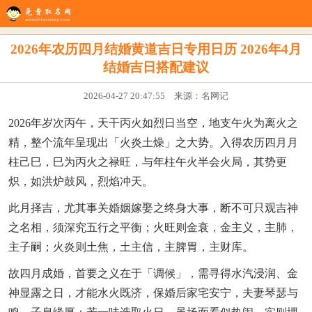
生辰八字
八字配对
在线起名
姓名测试
八字排盘
看风水
2026年农历四月结婚黄道吉日专用日历 2026年4月
结婚吉日搭配建议
2026-04-27 20:47:55 来源：名网记
2026年岁次丙午，天干丙火如烈日当空，地支午火为离火之
精，整个流年呈现出「火炎土燥」之大势。入得农历四月月
柱己巳，巳为丙火之禄旺，与年柱午火半会火局，其势更
炽，如洪炉鼓风，烈焰冲天。
此月择吉，尤其事关婚姻嫁娶之终身大事，断不可只观吉神
之名相，须深究五行之平衡；火旺则金衰，金主义，主肺，
主子嗣；火炎则土焦，土主信，主脾胃，主财库。
故四月成婚，首要之义在于「调候」，需寻得水汽浸润、金
神显露之日，才能水火既济，保婚后家宅安宁，夫妻琴瑟与