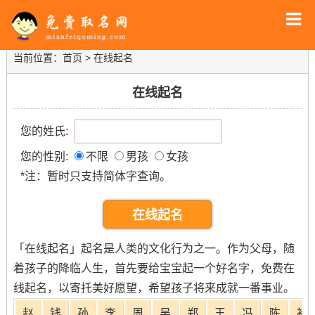
当前位置：
首页
> 在线起名
在线起名
您的姓氏:
您的性别:
不限
男孩
女孩
*注：暂时只支持简体字查询。
在线起名
「在线起名」起名是人类的文化行为之一。作为父母，随
着孩子的降临人生，首先要给宝宝起一个好名字，免费在
线起名，以寄托美好愿望，希望孩子将来成就一番事业。
赵
钱
孙
李
周
吴
郑
王
冯
陈
褚