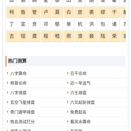
邱
骆
高
夏
蔡
田
樊
胡
凌
霍
虞
柯
昝
管
卢
莫
白
房
裘
缪
干
解
丁
宣
贲
邓
郁
单
杭
洪
包
诸
左
吉
钮
龚
程
嵇
邢
滑
裴
陆
荣
翁
热门测算
八字算命
日干论命
称骨论命
近一年运气
八字排盘
六壬排盘
玄空飞星排盘
六爻起卦排盘
奇门遁甲排盘
免费起名
姓名测试打分
看风水算命