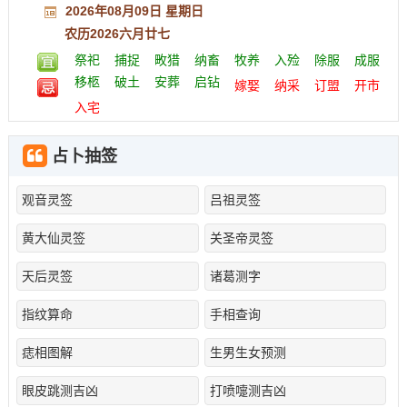
2026年08月09日 星期日
农历2026六月廿七
祭祀
捕捉
畋猎
纳畜
牧养
入殓
除服
成服
移柩
破土
安葬
启钻
嫁娶
纳采
订盟
开市
入宅
占卜抽签
观音灵签
吕祖灵签
黄大仙灵签
关圣帝灵签
天后灵签
诸葛测字
指纹算命
手相查询
痣相图解
生男生女预测
眼皮跳测吉凶
打喷嚏测吉凶