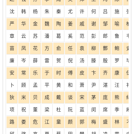
沈
韩
杨
朱
秦
尤
许
何
吕
施
张
严
华
金
魏
陶
姜
戚
谢
邹
喻
柏
章
云
苏
潘
葛
奚
范
彭
郎
鲁
韦
苗
凤
花
方
俞
任
袁
柳
酆
鲍
史
廉
岑
薛
雷
贺
倪
汤
滕
殷
罗
毕
安
常
乐
于
时
傅
皮
卞
齐
康
伍
卜
顾
孟
平
黄
和
萧
尹
湛
汪
祁
狄
米
贝
成
戴
谈
宋
茅
庞
熊
纪
项
祝
董
梁
杜
阮
蓝
闵
席
季
麻
路
娄
危
江
童
颜
郭
梅
盛
林
刁