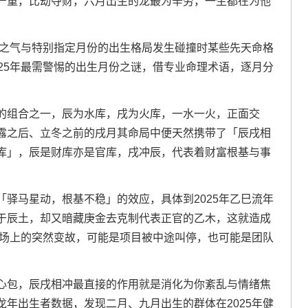
严重，比劫夺财，六月出生的龙最为辛劳，一生都在为他
火之气与特别指定月份的出生格局发生碰撞时某些先天命格
25年最需警惕的出生月份之谜，借专业命理术语，逐月分
的组合之一，辰为水库，戌为火库，一水一火，正面交
露之后、立冬之前的戌月其命局中便天然携带了「辰戌相
库」，辰是财库亦是官库，戌冲辰，代表着财富根基与事
驿马星动，根基不稳」的效应，具体到2025年乙巳流年
于辰土，却又暗藏庚金去克制代表正官的乙木，这就造成
职场上的突然变故，可能是项目被中途叫停，也可能是团队
心包，辰戌相冲最直接的作用就是消化为你紊乱与情绪焦
年出生者数据，发现二月、九月出生的群体在2025年健