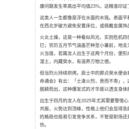
康问题发生率高出平均值23%，这精准印
这类人一生都像是浮在水面的木筏。表面平
在西北岁破方避免安置床位，或佩戴金属饰
火炎土燥，这是一种看似风光、实则危机四
巳；农历五月节气涵盖芒种至小暑前，地支为
火当值，若属龙人出生于这两个月份，便形
湿土，内藏癸水，有滋养万物之德。
但当烈火持续烘烤。辰土中的那点癸水便会
命通会》有云：「土逢火烈，贵而不寿」，
脱颖而出，这种爆发式的才华是以透支身体
出生于四月的龙人在2025年尤其需要警惕
共振，火势达到顶峰，性格上他们会显得急
的格局也极易引发竞争关系，不管是职场还
伤。