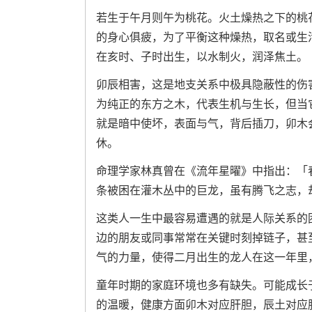
若生于午月则午为桃花。火土燥热之下的桃
的身心俱疲，为了平衡这种燥热，取名或生
在亥时、子时出生，以水制火，润泽焦土。
卯辰相害，这是地支关系中极具隐蔽性的伤
为纯正的东方之木，代表生机与生长，但当
就是暗中使坏，表面与气，背后插刀，卯木
休。
命理学家林真曾在《流年星曜》中指出：「
条被困在灌木丛中的巨龙，虽有腾飞之志，
这类人一生中最容易遭遇的就是人际关系的
边的朋友或同事常常在关键时刻掉链子，甚至
气的力量，使得二月出生的龙人在这一年里
童年时期的家庭环境也多有缺失。可能成长
的温暖，健康方面卯木对应肝胆，辰土对应