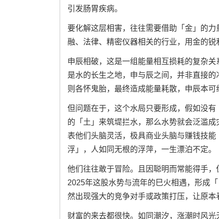
引发肠胃疾病。
要化解这层相害，往往需要借助「金」的力
融、法律、精密仪器相关的行业，用金的锐
申辰相破，这是一组能量相互损耗的复杂关
是水的长生之地，申与辰之间，并非直接的
则各怀鬼胎，最终造成能量耗散，申辰本可
但问题在于，这个水局只要形成，假如没有
的「土」来筑堤拦水，那么水势就会泛滥成
表他们头脑灵活，极具商业头脑与赚钱技能
浮」，人如同无根的浮萍，一生漂泊不定。
他们往往敢于冒险。且因聪明而常能得手，
2025年这股水势与流年的巳火相遇，形成
然出现强大的竞争对手或政策打压，让原本
财富的来去都很快。如同潮汐，涨潮时风光