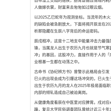
自带湿土交战的隐疾，肠胃虚弱且情绪内耗
人做嫁衣裳，财富来去匆匆如过眼云烟。
以2025乙巳蛇年为观测坐标。当流年的木
的缺陷会被急剧放大，下面将揭开辰龙在20
析那隐藏在生辰八字背后的命运密码。
辰戌相冲，这是十二地支中能量冲击力最强
锋，当属龙人出生于农历九月也就是节气寒
冲」的基因，这股冲力，直接作用于人的「
业根基一生都在动荡之中。
古命书《协纪辨方书》曾警示此格局会引发「
巳火的出现会成为引爆这场冲突的，巳火生
出生于农历九月的龙人在2025年极易面临
内部的倾轧造成自己被迫离岗。
从健康角度看辰在中医里对应脾胃。戌对应
躁，复旦大学民俗调查团队曾统计近三十年龙