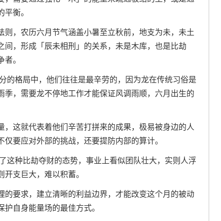
的平衡。
法则，农历六月节气涵盖小暑至立秋前，地支为未，未土
之间，形成「辰未相刑」的关系，未是木库，也是比劫
争者。
瓜分的格局中，他们往往是最辛劳的，因为龙在传统习俗是
雨季，需要龙不停地工作才能保证风调雨顺，六月出生的
量，这就代表着他们辛苦打拼来的成果，极易被身边的人
不仅要应对外部的挑战，还要提防内部的算计。
剧了这种比劫夺财的态势，事业上看似团队壮大，实则人浮
则开支巨大，难以积蓄。
理的要求，建立清晰的利益边界，才能改变这个月的被动
保护自身能量场的最佳方式。