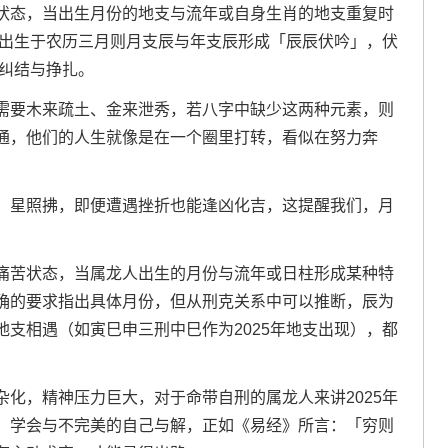
状态，当出生月份的地支与流年或自身生肖的地支重复时
若出生于农历三月则月支辰与年支辰形成「辰辰伏吟」，伏
的纠结与挣扎。
需要木来疏土、金来泄秀，若八字中缺少这两种元素，则
通，他们的人生就像是在一个圈里打转，看似在努力奔
」星照拂，即便遭遇挫折也能逢凶化吉，这提醒我们，月
痛苦状态，当属龙人出生的月份与流年或日柱形成某种特
确的要求指出具体月份，但从刑克关系中可以推断，辰为
支相遇（如寅巳申三刑中巳作为2025年地支出现），都
化，精神压力巨大，对于命带自刑的属龙人来讲2025年
，学会与不完美的自己与解，正如《易经》所言：「穷则