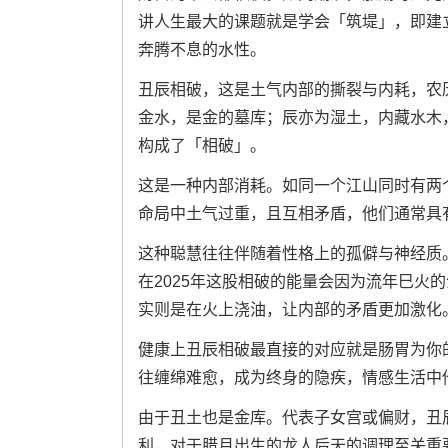
讲人生最大的课题就是学会「筑堤」，即建
奔腾不息的水性。
丑辰相破，这是土气内部的撕裂与内耗，农
金水，是金的墓库；辰亦为湿土，内藏水木
构成了「相破」。
这是一种内部消耗。如同一个江山同时有两
命局中土气过重，且互相矛盾，他们通常具
这种聪慧往往伴随着性格上的孤僻与神经质
在2025年这股相破的能量会因为流年巳火
实则是在火上浇油，让内部的矛盾更加激化
健康上丑辰相破最直接的对应就是肠胃为你
往缠绵难愈，成为终身的隐疾，情感生活中
由于丑土也是金库。代表子女宫或偏财，丑
利，对于腊月出生的龙人后天的调理至关重