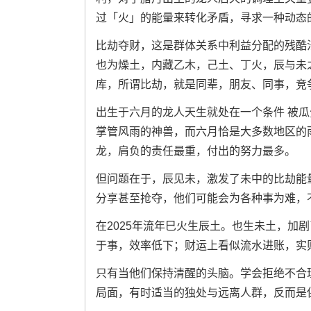
过「火」的能量来转化矛盾，寻求一种动态
比劫夺财，这是群体关系中利益分配的残酷
也为燥土，内藏乙木，己土、丁火，辰与未
库，所谓比劫，就是同辈，朋友、同事，竞
出生于六月的龙人天生就处在一个条件 被
掌管风雨的神兽，而六月恰是大多数地区的
龙，肩负的责任最重，付出的努力最多。
但问题在于，辰见未，激发了未中的比劫能
分享甚至抢夺，他们可能会为各种事为难，
在2025年流年巳火生辰土。也生未土，加
于事，效率低下；财运上看似流水进账，实
只有当他们保持清醒的头脑。学会拒绝不合
局面，有时适当的独处与远离人群，反而是