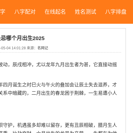
字
八字配对
在线起名
姓名测试
八字排盘
忌哪个月出生2025
05-04 14:01:28 来源：
名网记
波动，辰戌相冲，尤以龙年九月出生者为甚，它直接动摇
年四月诞生之时巳火与午火的叠加会让辰土失去滋养，才
关系中暗藏的，二月出生的春龙困于荆棘，一生易遭小人
坝守护，机遇虽多却难以留存，更有丑辰相破，腊月生人