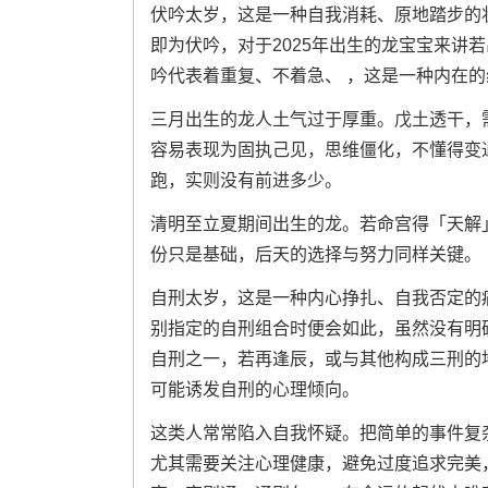
伏吟太岁，这是一种自我消耗、原地踏步的
即为伏吟，对于2025年出生的龙宝宝来讲
吟代表着重复、不着急、 ，这是一种内在
三月出生的龙人土气过于厚重。戊土透干，
容易表现为固执己见，思维僵化，不懂得变
跑，实则没有前进多少。
清明至立夏期间出生的龙。若命宫得「天解
份只是基础，后天的选择与努力同样关键。
自刑太岁，这是一种内心挣扎、自我否定的
别指定的自刑组合时便会如此，虽然没有明
自刑之一，若再逢辰，或与其他构成三刑的地
可能诱发自刑的心理倾向。
这类人常常陷入自我怀疑。把简单的事件复杂
尤其需要关注心理健康，避免过度追求完美