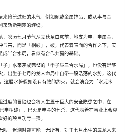
量来修剪过旺的木气，例如佩戴金属饰品，或从事与金
利来斩断荆棘的缠绕。
系，农历七月节气从立秋至白露前，地支为申，申属金，
冲与害，而是「相破」，破，代表着表面的合作之下，实
组成半合水局，看似有合作共赢的基础。
「子」水来凑成完整的「申子辰三合水局」，也没有足够
灾，出生于七月的龙人命局中自带一股浩荡的水势，这代
 ，这股水势假如没有有效的约束，就会演变为「水泛木
但过度的冒险也会将人生置于巨大的安全隐患之中，在
「巳申相破」，巳火是申金的七杀，这代表着在事业上会突
看好的项目功亏一篑。
无限，退潮时却可能一无所有，对于七月出生的属龙人来