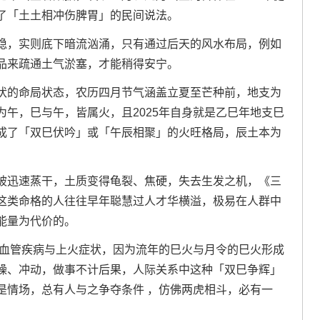
证了「土土相冲伤脾胃」的民间说法。
稳，实则底下暗流汹涌，只有通过后天的风水布局，例如
品来疏通土气淤塞，才能稍得安宁。
伏的命局状态，农历四月节气涵盖立夏至芒种前，地支为
午，巳与午，皆属火，且2025年自身就是乙巳年地支巳
成了「双巳伏吟」或「午辰相聚」的火旺格局，辰土本为
被迅速蒸干，土质变得龟裂、焦硬，失去生发之机，《三
这类命格的人往往早年聪慧过人才华横溢，极易在人群中
能量为代价的。
心血管疾病与上火症状，因为流年的巳火与月令的巳火形成
躁、冲动，做事不计后果，人际关系中这种「双巳争辉」
是情场，总有人与之争夺条件 ，仿佛两虎相斗，必有一