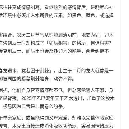
花往往变成情感纠葛，看似热烈的感情背后，是耗尽心神
活环境中必须加入水属性的元素，如黑色、蓝色，或选择
害组合，农历二月节气从惊蛰到清明前，地支为卯，卯木
它遇到辰土时却构成了「卯辰相害」的格局，何谓相害？
会克制辰土，而辰土也会反耗卯木的能量，两者纠缠不
春龙遇木。犹若困于荆棘」，出生于二月的龙人就像是一
却被周围的藤蔓荆棘缠身，动弹不得。
困扰，他们自身智商情商都不低，但总感觉遇人不淑，身
是背叛，2025年乙巳流年天干乙木透出，加重了这股木
，极易因为口舌是非而卷入纷争。
于单亲家庭，或虽能得到父母宠爱，却难以完整体验家庭
脾胃，木克土直接造成消化吸收功能弱，容易因情绪压力