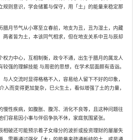
立规则意识，学会储蓄与保守，用「土」的能量来稳定那
历腊月节气从小寒至立春前，地支为丑，丑为湿土，内藏
，两者皆为土，本该同气相求，但在地支关系中丑与辰却
个权力中心，互相制衡，政令不通，出生于腊月的属龙人
有较强的理解技能 与周密的思想，在学术层面颇有造诣。
。与人交流时显得格格不入，容易给人留下不好的印象，
的介入而变得更加复杂，巳火生土，看似增强了土的力量，
。
的慢性疾病，如腹胀、腹泻、消化不良等，且这种问题往
他们容易因小事与伴侣争执不休，家庭氛围紧张。
辰相破还可能预示着子女缘分的波折或投资理财的屡屡失
要，需要通过强化「木」的能量来疏通板结的土，或是通