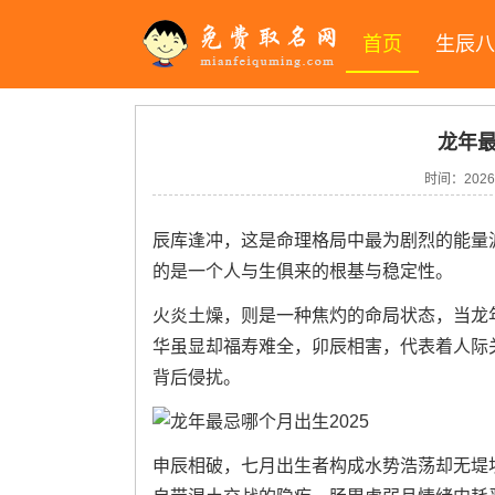
首页
生辰八
龙年最
时间：2026-
辰库逢冲，这是命理格局中最为剧烈的能量
的是一个人与生俱来的根基与稳定性。
火炎土燥，则是一种焦灼的命局状态，当龙
华虽显却福寿难全，卯辰相害，代表着人际
背后侵扰。
申辰相破，七月出生者构成水势浩荡却无堤