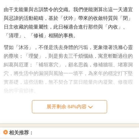
由干支能量與古訓禁令的交織。我們便能测算出這一天適宜
與忌諱的活動範疇，基於「伏吟」帶來的收斂特質與「閉」
日主收藏的能量屬性，此日極適合進行那些與「內收」、
「清理」、「修補」相關的事務。
譬如「沐浴」，不僅是洗去身體的污垢，更象徵著洗滌心靈
的塵埃；「理髮」，則是剪去三千煩惱絲，寓意斬斷過往的
糾葛與厄運；「補垣塞穴」，顧名思義，修補牆垣、堵塞洞
穴，將生活中的漏洞與風險一一填平，為來年的穩定打下堅
實基礎，這些活動，無不契合了當日能量向內凝聚、修復瑕
疵的宇宙節律。
憑藉天地氣場的流轉。此日亦有諸多「吉神」與「凶煞」暗
展开剩余 84%内容
中值守，左右著萬事萬物的發展走向，據《老黃曆》記載，
這一天恰逢「閉日」，為建除十二神之一，其本質主收藏、
閉塞，最忌陽氣外泄之事。
❂
相关推荐：