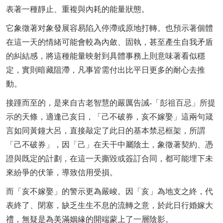
表著一種靜止、重複與內耗的能量狀態。
它象徵著对象發展容易陷入停滯或原地打轉。也預示著個體
在這一天的情緒可能會較為內斂、固執，甚至產生自我矛盾
的糾結感，將這種能量映射到具體事務上則意味著看似穩
定，實則暗藏阻滯，凡事皆需付出比平日更多的耐心去推
動。
接踵而至的，是來自古老智慧的嚴厲告誡-「彭祖百忌」所提
示的天條，適逢己亥日，「己不破券，亥不嫁娶」這兩句箴
言如同黃鐘大呂，直接敲定了此日的基本禁忌框架，所謂
「己不破券」，因「己」在天干中屬陰土，象徵著契約、憑
證與既定的計劃，在這一天撕毀或簽訂合同，都可能埋下未
來紛爭的伏筆，導致信用受損。
而「亥不嫁娶」的警示更為嚴峻。因「亥」為地支之終，代
表終了、閉塞，缺乏生生不息的流轉之意，於此日行婚嫁大
禮，無疑是為美滿姻緣的開端蒙上了一層陰影。