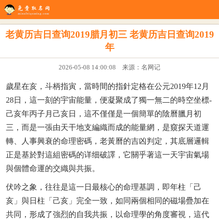
生辰八字
八字配对
在线起名
姓名测试
八字排盘
看风水
老黄历吉日查询2019腊月初三 老黄历吉日查询2019
年
2026-05-08 14:00:08 来源：名网记
歲星在亥，斗柄指寅，當時間的指針定格在公元2019年12月
28日，這一刻的宇宙能量，便凝聚成了獨一無二的時空坐標-
己亥年丙子月己亥日，這不僅僅是一個簡單的陰曆臘月初
三，而是一張由天干地支編織而成的能量網，是窺探天道運
轉、人事興衰的命理密碼，老黃曆的吉凶判定，其底層邏輯
正是基於對這組密碼的详细破譯，它關乎著這一天宇宙氣場
與個體命運的交織與共振。
伏吟之象，往往是這一日最核心的命理基調，即年柱「己
亥」與日柱「己亥」完全一致，如同兩個相同的磁場疊加在
共同，形成了強烈的自我共振，以命理學的角度審視，這代