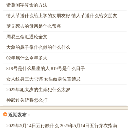
「閉日埋葬及藏寶，遇此為之終到老」，這句古謠精準地概
诸葛测字算命的方法
括了「閉日」的核心用途-適合安葬、儲藏，以保永久，但對
情人节送什么给上学的女朋友好 情人节送什么给女朋友
於入宅、開市這類需要生氣流轉的活動，「閉日」的收攏之
力則會形成壓制，讓新氣象難以展開。
梦见死去的母亲是什么预兆
再結合吉神「王日」、「驛馬」與凶煞「遊禍」、「血支」
周易三命汇通论全文
的並臨。可知這一天雖有貴人相助、動中之利的微光，但稍
大象的鼻子像什么似的什么什么
有不慎，便可能招致意外血光或無妄之災，行事必須如履薄
02年属什么今年多大
冰。
819号是什么星座的人 819号是什么日子
踏著十二時辰的更迭。我們能更細緻地捕捉一日之內能量的
潮汐起伏，每一個時辰，都如同一個微型的命理格局，有其
女人纹身三大忌讳 女生纹身位置禁忌
獨特的吉凶神煞與宜忌指向。
2025年犯太岁的生肖犯什么太岁
以當日戌時（19：00-20：59）為例，此時為「甲戌時」，值
神武过关斩将怎么打
神「金匱」，是一顆強力的吉星，主掌財寶與貴重之物，故
此時宜「訂婚，嫁娶、開市」，凡與締結盟約，開張納財相
❂
近期发布：
關之事，皆可借助「金匱」之力，讓契約更穩固，財源更通
2025年5月14日五行缺什么 2025年5月14日五行穿衣指南