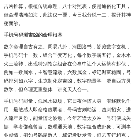
吉凶推算，根植传统命理，八十对照表，便是通俗化工具，
但命理浩瀚如海，此法仅一粟，今日我分说一二，揭开其神
秘面纱。
手机号码测吉凶的命理根基
数字命理自古有之。周易八卦，河图洛书，皆藏数字玄机，
手机号码十一数，组合千变万化，每个数字属五行，金木水
火土流转，出现特别指定组合在命盘中让个人运势有起伏，
例如一数属水，主智慧流动，六数属金，标记财富稳固，号
码排列如八字，生克制化定吉凶，数字能量学，源自西方灵
数学，但命理更重整体，讲究天人合一。
手机号码能量，似风水磁场，它日夜伴随人身，潜移默化作
用，最敏感人即命格虚弱者，号码吉则助运，凶则招灾，进
入流年月份，能量随之波动，今年若逢太岁冲，号码便成关
键，学者邵雍曾言，数理通天地，数字组合成卦象，可测事
业感情，例如号码尾数八，标记发财发贵，但若五行相克，