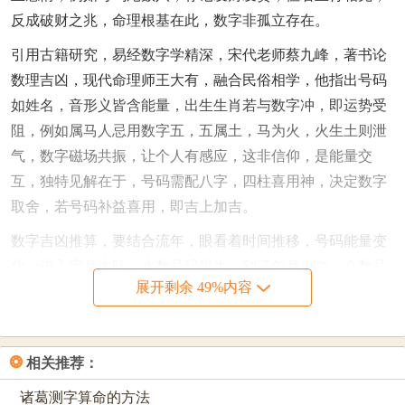
反成破财之兆，命理根基在此，数字非孤立存在。
引用古籍研究，易经数字学精深，宋代老师蔡九峰，著书论
数理吉凶，现代命理师王大有，融合民俗相学，他指出号码
如姓名，音形义皆含能量，出生生肖若与数字冲，即运势受
阻，例如属马人忌用数字五，五属土，马为火，火生土则泄
气，数字磁场共振，让个人有感应，这非信仰，是能量交
互，独特见解在于，号码需配八字，四柱喜用神，决定数字
取舍，若号码补益喜用，即吉上加吉。
数字吉凶推算，要结合流年，眼看着时间推移，号码能量变
化，进入寅月木旺，水数号码得生，到了午月火炎，金数号
展开剩余 49%内容
码受克，命理讲究时效，非一成不变，今年星象动荡，号码
更需谨慎，受到冥王星作用，数字磁场增强，若忽略此点，
推算便失准，专家警示众生，莫轻信简单对照，命理深邃，
❂
相关推荐：
需整体观照，数字仅为一环，风水八字相辅，这才是我辈正
道。
诸葛测字算命的方法