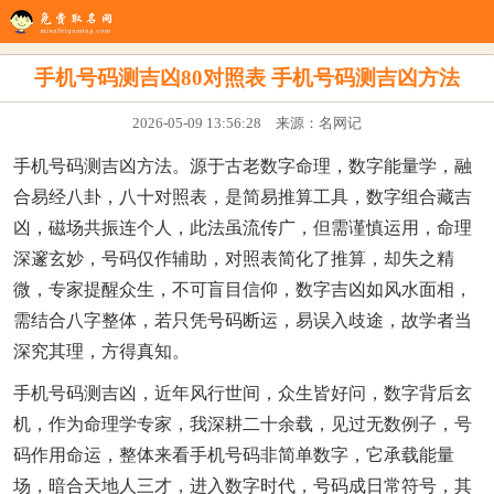
生辰八字
八字配对
在线起名
姓名测试
八字排盘
看风水
手机号码测吉凶80对照表 手机号码测吉凶方法
2026-05-09 13:56:28 来源：名网记
手机号码测吉凶方法。源于古老数字命理，数字能量学，融
合易经八卦，八十对照表，是简易推算工具，数字组合藏吉
凶，磁场共振连个人，此法虽流传广，但需谨慎运用，命理
深邃玄妙，号码仅作辅助，对照表简化了推算，却失之精
微，专家提醒众生，不可盲目信仰，数字吉凶如风水面相，
需结合八字整体，若只凭号码断运，易误入歧途，故学者当
深究其理，方得真知。
手机号码测吉凶，近年风行世间，众生皆好问，数字背后玄
机，作为命理学专家，我深耕二十余载，见过无数例子，号
码作用命运，整体来看手机号码非简单数字，它承载能量
场，暗合天地人三才，进入数字时代，号码成日常符号，其