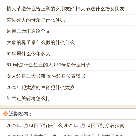
八十对照表的解码与运用
情人节送什么给上学的女朋友好 情人节送什么给女朋友
八十对照表，是流行工具，它将号码化为一数，对照吉凶断
梦见死去的母亲是什么预兆
语，表分八十条，每条有释义，例如数三十三，主吉星高
周易三命汇通论全文
照，数四十四，却凶险潜伏，此法简易，让大众易上手，但
大象的鼻子像什么似的什么什么
根源在数字能量学，简化了复杂推算，出现误解在运用中让
许多人有偏差，对照表如老黄历，提供快速参考，却失之精
02年属什么今年多大
微，忽略个人区别。
819号是什么星座的人 819号是什么日子
解码对照表，需知来龙去脉，表基于八十一数理，源自姓名
女人纹身三大忌讳 女生纹身位置禁忌
学，手机号码求与，得最终数字，对照吉凶条文，即知运势
2025年犯太岁的生肖犯什么太岁
趋向，例如号码与二十五，主资性英敏，但若用户八字忌
土，此数反成累赘，实际例子中曾见一人号码大凶，对照表
神武过关斩将怎么打
说破财，果然应验，究其原因，即数字冲克生肖，他属兔，
❂
近期发布：
号码多金数，金克木，让事业有阻碍，等到换号码后，运势
渐升，这证明对照表，需灵活运用。
2025年5月14日五行缺什么 2025年5月14日五行穿衣指南
引用民俗研究，八十数理融汇传统， 命理师林真，曾著书论