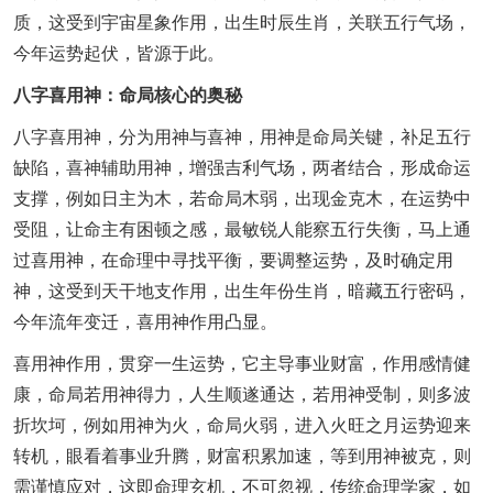
质，这受到宇宙星象作用，出生时辰生肖，关联五行气场，
今年运势起伏，皆源于此。
八字喜用神：命局核心的奥秘
八字喜用神，分为用神与喜神，用神是命局关键，补足五行
缺陷，喜神辅助用神，增强吉利气场，两者结合，形成命运
支撑，例如日主为木，若命局木弱，出现金克木，在运势中
受阻，让命主有困顿之感，最敏锐人能察五行失衡，马上通
过喜用神，在命理中寻找平衡，要调整运势，及时确定用
神，这受到天干地支作用，出生年份生肖，暗藏五行密码，
今年流年变迁，喜用神作用凸显。
喜用神作用，贯穿一生运势，它主导事业财富，作用感情健
康，命局若用神得力，人生顺遂通达，若用神受制，则多波
折坎坷，例如用神为火，命局火弱，进入火旺之月运势迎来
转机，眼看着事业升腾，财富积累加速，等到用神被克，则
需谨慎应对，这即命理玄机，不可忽视，传统命理学家，如