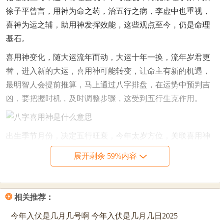
徐子平曾言，用神为命之药，治五行之病，李虚中也重视，
喜神为运之辅，助用神发挥效能，这些观点至今，仍是命理
基石。
喜用神变化，随大运流年而动，大运十年一换，流年岁君更
替，进入新的大运，喜用神可能转变，让命主有新的机遇，
最明智人会提前推算，马上通过八字排盘，在运势中预判吉
凶，要把握时机，及时调整步骤，这受到五行生克作用。
出生季节月份，决定五行旺衰，今年太岁方位，关联喜用神
强弱，若用神逢生扶，则吉庆临门，若用神遭刑冲，则需化
展开剩余 59%内容
解煞气，命理警示我们，不可逆天而行，顺应喜用神，方得
自在安宁。
八字喜用神查询：介绍命运钥匙
❂
相关推荐：
八字喜用神查询，需精通排盘技法，确定生辰八字，即年、
今年入伏是几月几号啊 今年入伏是几月几日2025