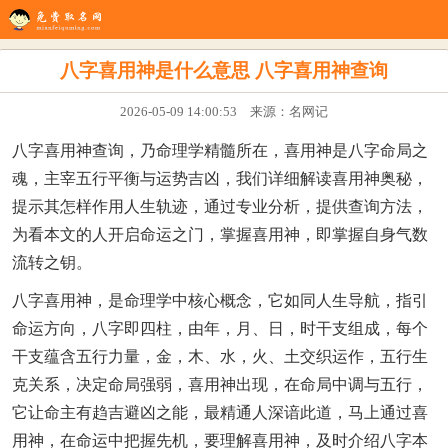
生辰八字
八字配对
在线起名
姓名测试
八字排盘
看风水
八字喜用神是什么意思 八字喜用神查询
2026-05-09 14:00:53 来源：名网记
八字喜用神查询，乃命理学精髓所在，喜用神是八字命局之
魂，主宰五行平衡与运势吉凶，我们详细解读喜用神奥秘，
提示其怎样作用人生轨迹，通过专业分析，提供查询方法，
为看本文的人开启命运之门，掌握喜用神，即掌握自身气数
流转之钥。
八字喜用神，是命理学中核心概念，它如同人生导航，指引
命运方向，八字即四柱，由年，月、日，时干支组成，每个
干支蕴含五行力量，金，木、水，火、土交织运作，五行生
克关系，决定命局强弱，喜用神出现，在命局中调与五行，
它让命主有趋吉避凶之能，最精通人深谙此道，马上通过喜
用神，在命运中把握先机，要理解喜用神，及时介绍八字本