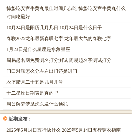
月、日、时四柱，通过干支换算，列出五行分布，分析日主
惊蛰吃安宫牛黄丸最佳时间几点吃 惊蛰吃安宫牛黄丸什么
强弱，日主即出生日天干，代表命主自身，最专业人会察五
时间吃最好
行旺衰，即看金木水火土，在命局中数量，让日主有强弱之
10月24日是阳历几月几日 10月24日是什么日子
分，要准确查询，及时运用生克法则，这受到地支藏干作
用，出生时辰生肖，细化五行计算，今年查询喜用神，可参
春联2025龙年最新春联七字 龙年最大气的春联七字
考流年干支。
1月23日是什么星座是水象星座
查询关键，在于五行平衡分析，命局五行过旺，需克制或泄
周易起名网免费测名打分测试 周易起名字测试打分
耗，五行过弱，需生扶或补助，用神即平衡五行，喜神即生
门口对联怎么分左右出门还是进门
助用神，例如日主为水，命局水弱土旺，出现土克水，在运
势中不利，让命主有压抑之象，最常用方法，是看十神关
农历腊月二十五是几月几号
系，马上通过正官、偏财等，在命局中作用，要确定喜用
十二星座日期表是真的吗
神，及时结合大运，这受到神煞星作用，出生月份节气，关
周公解梦梦见洗头发什么预兆
联五行气势，今年五行流转，表格展示生克。
❂
近期发布：
五
喜用神示
生助关系
克制关系
行
例
2025年5月14日五行缺什么 2025年5月14日五行穿衣指南