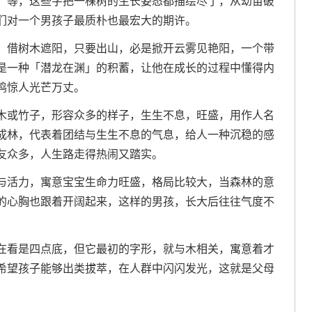
」等，这些字把一棵树的生长姿态都描绘尽了，从幼苗破
们对一个男孩子最质朴也最宏大的期许。
，借树木遮阳，只要出山，必是掀开云雾见艳阳，一个带
是一种「潜龙在渊」的积蓄，让他在成长的过程中懂得内
鸣惊人光芒万丈。
木或竹子，形容众多的样子，生生不息，旺盛，用作人名
成林，代表着团结与生生不息的气息，给人一种沉稳的感
友众多，人生路走得热闹又踏实。
与活力，寓意宝宝生命力旺盛，格局比较大，当森林的意
的心胸也跟着开阔起来，这样的男孩，长大后往往气度不
在看是四点底，但它最初的字形，就与木相关，寓意着才
希望孩子能够出类拔萃，在人群中闪闪发光，这就是父母