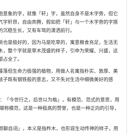
跑意象的字，就像「轩」字，虽然自身不是木字旁，但它
气宇轩昂，自由奔腾，假如把「轩」与一个木字旁的字搭
的沉稳生长，又有车驾的潇洒前行。
说也是极好的，因为马是吃草的，寓意粮食充足，生活无
木，整个字就是草木茂盛的样子，引申为荣耀、兴盛，这
都占全了。
暮落但生命力极强的植物，用做人名寓指朴实、敦厚、美
孩子既有钢铁般的意志，又不失对生活中细微美好的感
》：「今世行之，后世以为楷」，有模范、范式的意思，用
 堪称模范，这是一种极高的赞誉，也是一种正向的引导，
强颜聊自诩」，本义是指柞木，也形容生动传神的样子，用