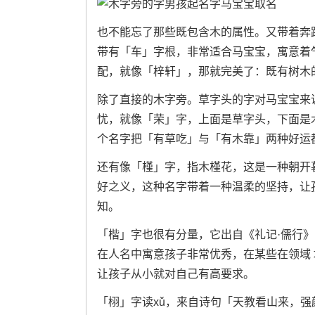
也不能忘了那些既包含木的属性。又带着奔
带有「车」字根，非常适合马宝宝，寓意着
配，就像「梓轩」，那就完美了：既有树木
除了直接的木字旁。草字头的字对马宝宝来
忧，就像「荣」字，上面是草字头，下面是
个名字把「有草吃」与「有木靠」两种好运
还有像「槿」字，指木槿花，这是一种朝开
好之义，这种名字带着一种温柔的坚持，让
知。
「楷」字也很有分量，它出自《礼记·儒行
在人名中寓意孩子非常优秀，在某些在领域
让孩子从小就对自己有高要求。
「栩」字读xǔ，来自诗句「天教看山来，