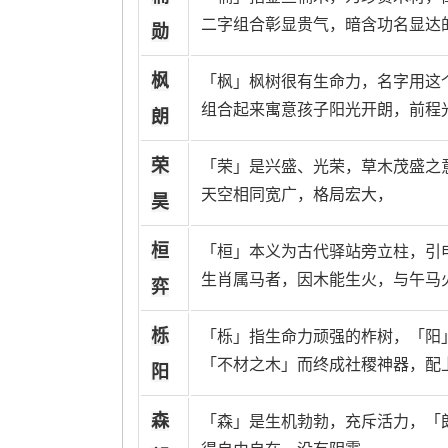
二字组合彰显贵气，暗含功名显达
勋
枫
「枫」枫树很有生命力，名字用这
组合起来寓意孩子阳光开朗，前程
朗
荣
「荣」是兴盛、光荣，草木茂盛之
天空相同宽广，格局宏大，
昊
桓
「桓」本义为古代驿站旁立柱，引
生肖属马者，因木能生火，与午马
弈
栎
「栎」指生命力顽强的柞树，「阳
「不材之木」而终成社稷神器，配
阳
森
「森」是生机勃勃，充斥活力，「