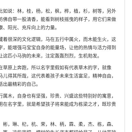
比如说：林，桂，杨，松，枫，桦，植，杉，树等，另外
仿佛自带一股清香，能看到树枝摇曳的样子，用它们来做
康、阳光、充斥向上的力量。
藏着很深的文化逻辑，马在五行中属火，而木能生火，这
字，能增强马宝宝自身的能量场，让他的热情与活力得到
让这匹小马驹的未来，注定轰轰烈烈，生机勃发。
在草原上奔跑，所以名字里假如有代表草木的字，就像
马儿得其所哉，这代表着孩子未来生活富足，精神自由，
活出最精彩的自己。
行属木，自身也有坚强，珍贵、兴盛这些特别好的寓意，
用在名字里，就是希望孩子将来能成为栋梁之才，既珍贵
、彬，琳、杞，杭、荣，林、柄，霖、柔，杰、栋，森、