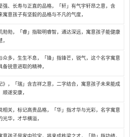
坚强、长寿与正直的品格，「轩」有气宇轩昂之意，含
来寓意孩子有坚毅的品格与不凡的气度，
机勃勃，「睿」指聪明睿智，通达深远，寓意孩子能健康
慧，
与众多，生生不息，「锋」指锋芒，锐气，这个名字寓意
具备锐意进取的精神，
记》，「瑞」含吉祥之意，二字结合，寓意孩子未来能成
，顺遂安康，
说相关，标记高贵品格，「华」指才华与光彩，名字寓意
的光华，才华横溢，
寓意孩子是家中珍宝，将来成栋梁之才，「勋」指功绩，