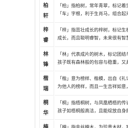
柏
「柏」指柏树，常年青翠，标记着
「车」字根，利于生肖马，组合起
轩
梓
「梓」指茁壮成长的梓树，标记生
成长，而且聪明睿智，未来很有智
睿
林
「林」代表成片的树木，标记团结
孩子既有森林般的包容与稳重，又
锋
楷
「楷」意为榜样、楷模，出自《礼
为他人的榜样，而且一生吉祥如意
瑞
桐
「桐」指梧桐树，与凤凰栖梧的传
孩子如梧桐般高洁，且能绽放自身
华
楠
「楠」指金丝楠木，为珍贵木材，