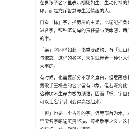
在男孩子名字里表示栩栩如生、生动传神的
郎，而是充斥智慧与生活情趣的人。
再看「栋」字，指房屋的主梁，比喻能担负
进名字，那种沉甸甸的责任感与使命感，瞬
的字。
「梁」字同样如此，指重要结构，有「江山
与依靠，这样的名字，天生就带着一种让人
大事的。
有时候，也需要部分不那么直白，但意蕴悠
男歌手王栎鑫的名字留有印象，但若深究此
这种树木生命力极为顽强，因而「栎」字自
可以让名字瞬间变得高级起来。
「桓」也是一个古雅的字。偏旁部首为木，
宝宝名字暗喻英勇坚决、尊祖敬宗之义，这