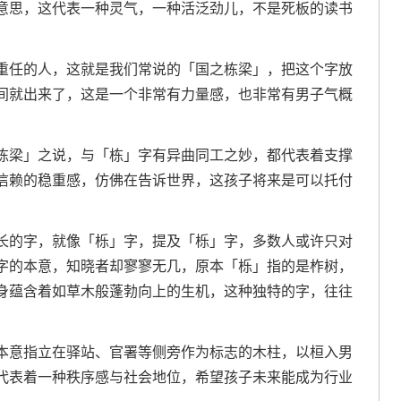
意思，这代表一种灵气，一种活泛劲儿，不是死板的读书
重任的人，这就是我们常说的「国之栋梁」，把这个字放
间就出来了，这是一个非常有力量感，也非常有男子气概
栋梁」之说，与「栋」字有异曲同工之妙，都代表着支撑
信赖的稳重感，仿佛在告诉世界，这孩子将来是可以托付
长的字，就像「栎」字，提及「栎」字，多数人或许只对
字的本意，知晓者却寥寥无几，原本「栎」指的是柞树，
身蕴含着如草木般蓬勃向上的生机，这种独特的字，往往
本意指立在驿站、官署等侧旁作为标志的木柱，以桓入男
代表着一种秩序感与社会地位，希望孩子未来能成为行业