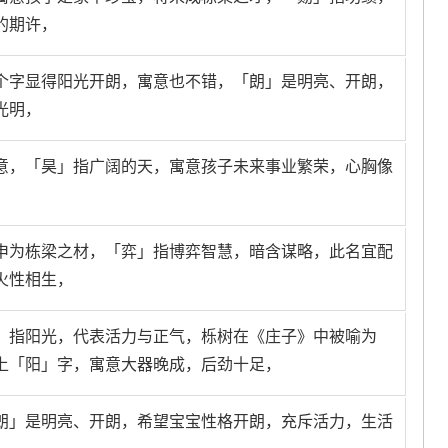
的期许，
个字显得阳光开朗，寓意也不错，「朗」是明亮、开朗，
光明，
意，「昊」指广阔的天，寓意孩子未来事业繁荣，心胸像
申为栋梁之材，「弈」指博弈智慧，暗含谋略，此名宜配
火性相生，
」指阳光，代表活力与正气，栎树在《庄子》中被喻为
上「阳」字，寓意大器晚成，后劲十足，
朗」是明亮、开朗，希望宝宝性格开朗，充斥活力，生活