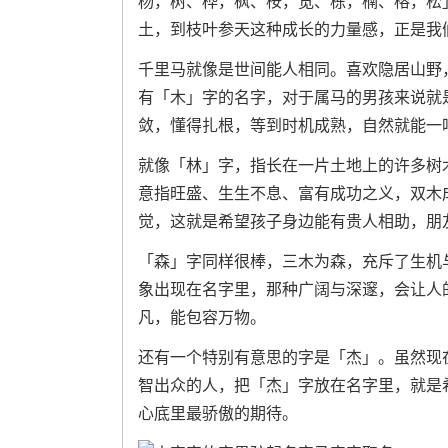
杨，树、桦，枫、桉，宽、栋，楠、榕，松
土，到枝叶参天这种成长的力量感，正是我
千里马就像是世间能人相同。喜欢隐居山野
有「木」字的名字，对于属马的男孩来说就
敛，懂得扎根，等到时机成熟，自然就能一
就像「林」字，指长在一片土地上的许多树
意指旺盛、生生不息、富有成功之义，双木
觉，这就是希望孩子身边能有贵人相助，朋
「森」字同样很棒，三木为森，充斥了生机
象出现在名字里，那种广阔与深邃，会让人
凡，能包容万物。
还有一个特别有意思的字是「杰」。虽然现
智出众的人，把「杰」字放在名字里，就是
心底里最骄傲的期待。