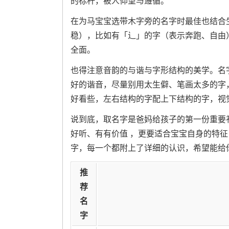
的标杆，被人仰望与遵循。
在为马宝宝选带木字旁的名字时最佳也结合
稳），比如有「辶」的字（表示奔跑、自由
全面。
也得注意音韵的与谐与字形结构的美学。名
好的谐音，尽量别用太生僻、笔画太多的字
好看些，左右结构的字配上下结构的字，视
说到底，取名字是爸妈给孩子的第一份重要
好听、有有价值 ，更要适合宝宝自身的特征
字，每一个都附上了详细的认识，希望能给
推
荐
名
字