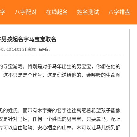
字
八字配对
在线起名
姓名测试
八字排盘
字男孩起名字马宝宝取名
05-13 14:01:21 来源：
名网记
的寻宝游戏，特别是对于马年出生的男宝宝，你想在他的
，这不只是是个代号，这是你送给他的、会呼吸的生命图
见的姓氏，而带有木字旁的名字往往寓意着希望孩子能像
仅是针对马姓，任何一个姓氏的男宝宝，只要属马，配上
片可以自由驰骋、安心栖息的山林，木可以让马儿感到舒
。