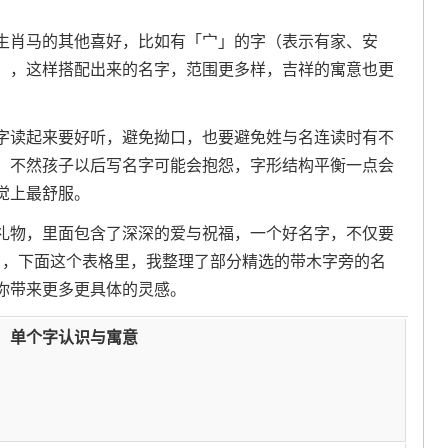
生肖马的其他喜好，比如有「宀」的字（表示有家、安
），这样搭配出来的名字，范围更多样，吉祥的寓意也更
字读起来要好听，避免拗口，也要避免姓与名连读时有不
，不然孩子以后写名字可能会抱怨，字形结构平衡一点会
觉上最舒服。
礼物，里面包含了深深的爱与祝福，一个好名字，不仅要
 ，下面这个表格里，我整理了部分精选的带木字旁的名
你带来更多更具体的灵感。
单个字认识与寓意