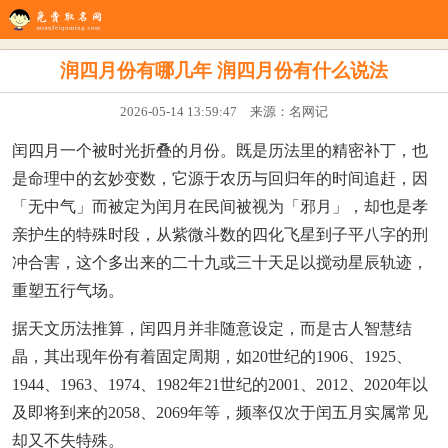
生辰八字
八字配对
在线起名
姓名测试
八字排盘
看风水
润四月份有哪几年 润四月份有什么说法
2026-05-14 13:59:47 来源：名网记
闰四月一个被时光折叠的月份。既是历法里的精密补丁，也
是命理中的玄妙变数，它源于农历与回归年的时间追赶，因
「无中气」而被定为闰月在民间被视为「邪月」，却也是孝
亲护生的特殊时段，从紫微斗数的四化飞星到子平八字的刑
冲合害，这个多出来的二十九或三十天足以搅动星辰轨迹，
重塑五行气场。
据天文历法推算，闰四月并非随意设定，而是古人智慧结
晶，其出现年份有着固定周期，如20世纪的1906、1925、
1944、1963、1974、1982年21世纪的2001、2012、2020年以
及即将到来的2058、2069年等，频率仅次于闰五月实属常见
却又不失特殊。