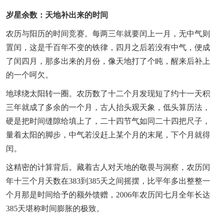
岁星余数：天地补出来的时间
农历与阳历的时间竞赛。每两三年就要闰上一月，无中气则
置闰，这是千百年不变的铁律，四月之后若没有中气，便成
了闰四月，那多出来的月份，像天地打了个盹，醒来后补上
的一个呵欠。
地球绕太阳转一圈。农历数了十二个月发现短了约十一天积
三年就成了多余的一个月，古人抬头观天象，低头算历法，
硬是把时间缝隙给填上了，二十四节气如同二十四把尺子，
量着太阳的脚步，中气若没赶上某个月的末尾，下个月就得
闰。
这精密的计算背后。藏着古人对天地的敬畏与洞察，农历闰
年十三个月天数在383到385天之间摇摆，比平年多出整整一
个月那是时间给予的额外馈赠，2006年农历闰七月全年长达
385天堪称时间膨胀的极致。