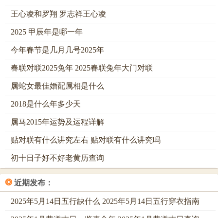
利器，闰月鞋，闰月穿，闰月老人活一千，这句俗语传遍大
王心凌和罗翔 罗志祥王心凌
江南北，子女们赶在闰月前给父母买红鞋，用红色阳气抵御
2025 甲辰年是哪一年
邪月阴气，用寸草心报三春晖，那针针线线里缝的，不只是
今年春节是几月几号2025年
一双布鞋，更是对长辈健康的祈愿。
春联对联2025兔年 2025春联兔年大门对联
出嫁女儿回娘家吃闰月饭。也叫六亲饭，一家人围坐桌前，
热腾腾的饭菜驱散了邪月的阴霾，父母给女儿送雨伞、蕉
属蛇女最佳婚配属相是什么
扇，寓意娘家永远是避风港，是遮阳伞，这份关爱穿越时
2018是什么年多少天
空，温暖如初，妇女们设闰月茶宴，以茶代酒，邻里间谈天
属马2015年运势及运程详解
说地，用人间烟火对抗天地玄机。
贴对联有什么讲究左右 贴对联有什么讲究吗
地区女儿送母亲猪脚面线。红丝线绑在面上像系住母亲的寿
初十日子好不好老黄历查询
命，那份牵挂浓得化不开，这些习俗表面是对邪月的避让，
实则是对亲情的加固，对生命的珍视，当我们穿上闰月鞋，
❂
近期发布：
端起闰月茶，那些有关邪月的恐惧早已被温情化解，剩下的
只有人与人之间最朴素的关怀。
2025年5月14日五行缺什么 2025年5月14日五行穿衣指南