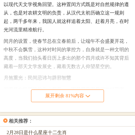
以现代天文学视角回望。这种置闰方式既是对自然规律的遵
从，也是对农耕文明的负责，从汉代太初历确立这一规则
起，两千多年来，我国人就这样追着太阳、赶着月亮，在时
光河流里精准航行。
闰月的设置，使春节总在立春前后，让端午不会盛夏开花，
中秋不会飘雪，这种对时间的掌控力，自身就是一种文明的
高度，当我们抬头看日历上多出的那个四月或许不知其背后
藏着一部天文学发展史，藏着无数古人仰望星空的。
月煞重光：民间忌讳与辟邪智慧
闰四月在民间被称作「邪月」。因其罕见而显得神秘莫测，
展开剩余 81%内容
谐音通感让四月与「死」字相连，古人深信此月嫁娶易致情
感分离，迁坟会触怒阴灵，这种心理暗示代代相传，形成了
约定俗成的禁忌，鬼门关不开的说法流传甚广，闰月去世的
❂
相关推荐：
人甚至要搁到下月安葬，唯恐冲撞了阴阳秩序。
2月28日是什么星座十二生肖
但民间智慧总在禁忌中开出温暖的花。红色成为破解煞气的