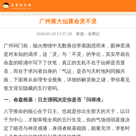
生辰八字
八字配对
在线起名
姓名测试
八字排盘
看风水
广州黄大仙算命灵不灵
2026-05-20 13:57:20 来源：名网记
广州祠门前，烟火缭绕中无数善信带着困惑而来，眼神里满
是对未知的渴求，这「灵」与「不灵」的争论，其实早就在
命盘的暗涌中写下了伏笔，真正的玄机不在于仙师是否显
圣，而在于求问者自身的「气运」是否与天时地利同频共
振，下面将从命理专业视角，详细拆解灵验之谜，带你看见
签文背后隐藏的五行密码。
一、命盘根基：日主强弱决定你是否「问得准」
八字推命的核心在于日主。也就是你出生那天的天干，以日
干为中心，才能审视全局的五行生克，你的气场强弱直接决
定了能否与神灵感通，身强者根基稳固，能量充沛，求签时