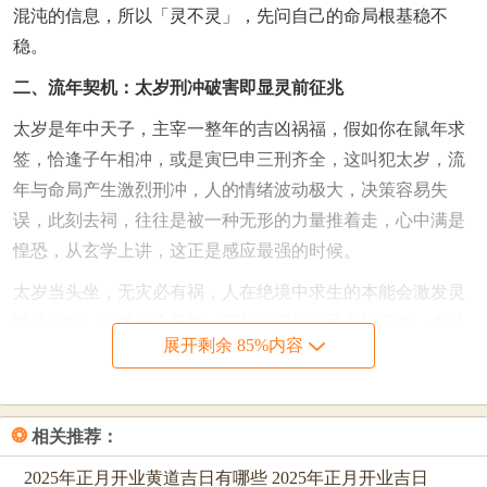
混沌的信息，所以「灵不灵」，先问自己的命局根基稳不
稳。
二、流年契机：太岁刑冲破害即显灵前征兆
太岁是年中天子，主宰一整年的吉凶祸福，假如你在鼠年求
签，恰逢子午相冲，或是寅巳申三刑齐全，这叫犯太岁，流
年与命局产生激烈刑冲，人的情绪波动极大，决策容易失
误，此刻去祠，往往是被一种无形的力量推着走，心中满是
惶恐，从玄学上讲，这正是感应最强的时候。
太岁当头坐，无灾必有祸，人在绝境中求生的本能会激发灵
性的觉醒，许多信众反馈，正是在感觉自己走投无路，也就
展开剩余 85%内容
是命理中所谓伏吟太岁，岁运并临之时求得的签最为灵验，
仿佛黑暗中突然亮起的一盏灯。
随流年五行的变化。每年的气运也会转移，比如甲辰年木气
❂
相关推荐：
旺盛，辰为湿土，能培木之根，假如你命局喜木，这一年去
2025年正月开业黄道吉日有哪些 2025年正月开业吉日
求签，往往会得到积极正面的指引，但假如命局忌木，木盛