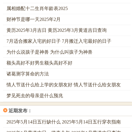
克土，你的财星（土）受伤，求签时满脑子都是金钱与事业
属相婚配十二生肖年龄表2025
的焦虑，摇出的签可能直指财务危机，就看你能不能领会这
财神节是哪一天2025年2月
其中的警示了，这就应了那句古话，福祸无门，唯人自召，
黄历2025年3月吉日 黄历2025年3月黄道吉日查询
你的执念在哪里，签文的指向就在哪里。
7月适合搬家入宅的好日子 7月搬迁入宅最好的日子
三、日柱纳音：签文五行与命主气场的神秘契合
为什么说孩子是神兽 为什么叫孩子为神兽
日柱不仅代表你自己。还包括日支的配偶宫，六十甲子各有
额头高好不好男生额头高好不好
不同的纳音五行，如甲子乙丑海中金，壬戌癸亥大海水，这
纳音属性是你与生俱来的底色，当你在祠摇出一支签，签文
诸葛测字算命的方法
里的意象，比如枯木逢春，或是宝剑重磨，其实都暗含着五
情人节送什么给上学的女朋友好 情人节送什么给女朋友
行生克的哲理。
梦见死去的母亲是什么预兆
例如一个日柱纳音为涧下水的人抽到签文中有「旱地甘霖」
的描述，这就形成了水火既济的格局，是绝佳的感应，代表
❂
近期发布：
着你的困境即将得到滋润与缓解。
2025年5月14日五行缺什么 2025年5月14日五行穿衣指南
据祠内古老的解签法诀。不仅要看签文，更要看求签者的日