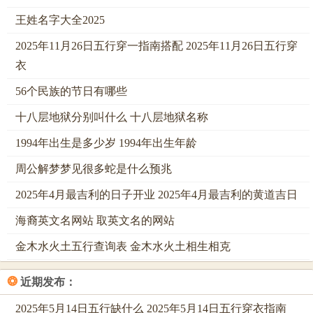
标在向你招手，这就像是在自家后院挖出了宝藏，那种惊喜
王姓名字大全2025
感，只有亲自试过的人才会懂，对于经常迷路的小伙伴来讲
2025年11月26日五行穿一指南搭配 2025年11月26日五行穿
记住这一条路，就等于抓住了救命稻草。
衣
对...那些连翻都懒得翻页面的急性子来讲最残暴的方法就是
56个民族的节日有哪些
直接搜，QQ顶部的搜索框可不是摆设，那就是一个阿拉丁神
灯，你输入「星座运势」或者「QQ星座」，它就会像忠实的
十八层地狱分别叫什么 十八层地狱名称
仆人相同，立刻把结果捧到你面前。
1994年出生是多少岁 1994年出生年龄
有时候出来的是公众号。有时候是运用小程序，不管是什么
周公解梦梦见很多蛇是什么预兆
点进去就对了，关注了这些公众号之后，它们每天都会准时
2025年4月最吉利的日子开业 2025年4月最吉利的黄道吉日
把运势推送到你的聊天列表里，比闹钟还准时，最...人的是
海裔英文名网站 取英文名的网站
这种推送服务完全免费，而且贴心。
金木水火土五行查询表 金木水火土相生相克
出现...在PC版QQ上的查询方式。又与手机不太相同，电脑上
打开QQ，界面更加宽敞，找到「我的」页面，同样有「星座
❂
近期发布：
运势」的入口，对于上班族来说偷偷在电脑上瞄一眼今天的
运势，简直是为枯燥的工作注入了一针强心剂，眼看着...屏
2025年5月14日五行缺什么 2025年5月14日五行穿衣指南