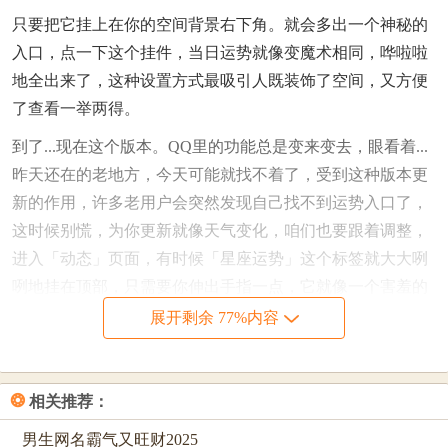
只要把它挂上在你的空间背景右下角。就会多出一个神秘的
入口，点一下这个挂件，当日运势就像变魔术相同，哗啦啦
地全出来了，这种设置方式最吸引人既装饰了空间，又方便
了查看一举两得。
到了...现在这个版本。QQ里的功能总是变来变去，眼看着...
昨天还在的老地方，今天可能就找不着了，受到这种版本更
新的作用，许多老用户会突然发现自己找不到运势入口了，
这时候别慌，为你更新就像天气变化，咱们也要跟着调整，
进入「动态」页面，有时候「星座运势」这个标签就大大咧
咧地挂在顶部，只需要你伸出手指一点，它就像一个害羞的
孩子，有时候躲起来，有时候又自己跑出来，你要...及时抓
展开剩余 77%内容
住它出现的时机，把它设置成常用功能。
就是...在「我的」页面里。也藏着线索，你往下拉，始终
❂
相关推荐：
拉，拉到底，这里汇集了各种个性化的服务与功能，像个热
闹的集市，在集市的一角，很可能会看到「星座运势」的图
男生网名霸气又旺财2025