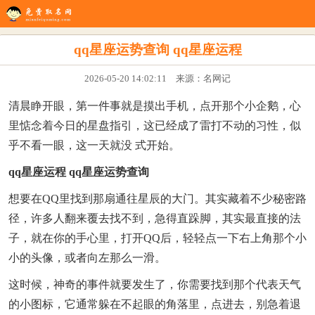
生辰八字
八字配对
在线起名
姓名测试
八字排盘
看风水
qq星座运势查询 qq星座运程
2026-05-20 14:02:11 来源：名网记
清晨睁开眼，第一件事就是摸出手机，点开那个小企鹅，心
里惦念着今日的星盘指引，这已经成了雷打不动的习性，似
乎不看一眼，这一天就没 式开始。
qq星座运程 qq星座运势查询
想要在QQ里找到那扇通往星辰的大门。其实藏着不少秘密路
径，许多人翻来覆去找不到，急得直跺脚，其实最直接的法
子，就在你的手心里，打开QQ后，轻轻点一下右上角那个小
小的头像，或者向左那么一滑。
这时候，神奇的事件就要发生了，你需要找到那个代表天气
的小图标，它通常躲在不起眼的角落里，点进去，别急着退