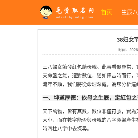
首页
生辰八
38妇女
时间：2026-
三八婦女節發紅包給母親。此事看似尋常，
天命盤之氣，選對數位，猶如擇吉時而行，
流年不順，我们將從命理深處，為您分析這
一、坤道厚德：依母之生辰，定紅包之
天下萬物，皆有其數，數位非僅符號，實為
大小，而在數字能否與母親的八字命盤產生
時四柱八字中去探尋。