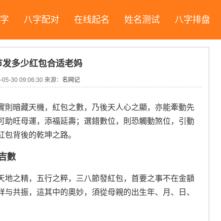
字
八字配对
在线起名
姓名测试
八字排盘
节发多少红包合适老妈
05-30 09:06:30 来源：
名网记
實則暗藏天機，紅包之數，乃後天人心之顯，亦能牽動先
可助旺母運，添福延壽；選錯數位，則恐觸動煞位，引動
紅包背後的乾坤之路。
吉數
天地之精，五行之粹，三八節發紅包，首要之事不在金額
祥与共振，這其中的奧妙，須從母親的出生年、月、日、