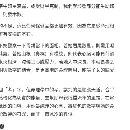
字中印星衰弱，或受財星克制，我們就該發部分能生助印
，則發木數。
的不足，這比任何保健品都更加有效，因為它是從命理根
擁有安穩的基石。
不妨觀察一下母親當下的面相，若她眉尾散亂，則需用凝
其氣，若她山根（鼻樑）有橫紋，則代表心臟可能負荷過
水火相濟，減輕其心臟壓力，若她人中深長，本就長壽之
相與數字的結合，是更高階的命理應用，能讓子女的關愛
個「孝」字，但命理學中的孝，講究的是順應天道，合乎
感轉化為切實的能量，去幫助母親抵擋流年的風霜，在輸
像她的面容，用你最純淨的心念，將紅包的數字與她的命
能改運的符咒，而非一串冰冷的數位。
變