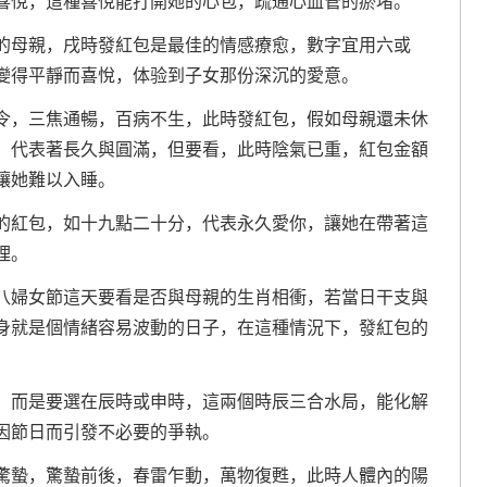
喜悅，這種喜悅能打開她的心包，疏通心血管的瘀堵。
的母親，戌時發紅包是最佳的情感療愈，數字宜用六或
變得平靜而喜悅，体验到子女那份深沉的愛意。
令，三焦通暢，百病不生，此時發紅包，假如母親還未休
，代表著長久與圓滿，但要看，此時陰氣已重，紅包金額
讓她難以入睡。
的紅包，如十九點二十分，代表永久愛你，讓她在帶著這
理。
八婦女節這天要看是否與母親的生肖相衝，若當日干支與
身就是個情緒容易波動的日子，在這種情況下，發紅包的
，而是要選在辰時或申時，這兩個時辰三合水局，能化解
因節日而引發不必要的爭執。
驚蟄，驚蟄前後，春雷乍動，萬物復甦，此時人體內的陽