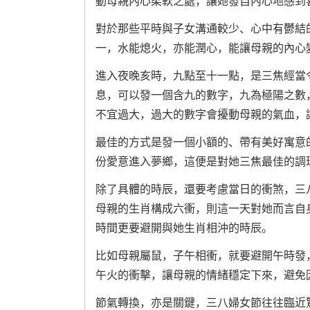
動母親內心柔軟之處，讓她發自內心地感到
對於那些平時與子女溝通較少、心中有鬱結
一，水能熄火，亦能潤心，能讓母親的內心
進入夜晚亥時，九點至十一點，是三焦經當
息，可以發一個含九的數字，九為極陽之數
不宜過大，過大的數字會擾動母親的氣血，
最佳的方式是發一個小額的、帶有美好寓意
份愛意進入夢鄉，這便是對她三焦最佳的調
除了具體的時辰，還要考慮當日的衝煞，三
母親的生肖構成六衝，則這一天對她而言自
時間更要避開與她生肖相沖的時辰。
比如母親屬鼠，子午相衝，就要避開午時發
午火的衝擊，讓母親的情緒穩定下來，避免
節氣轉換，亦是關鍵，三八婦女節往往臨近