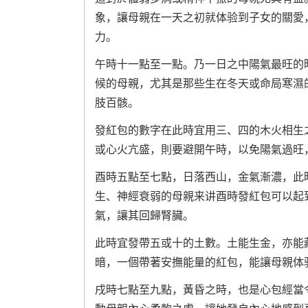
象，讓母親在一天之初就体验到子女的關愛
力。
午時十一點至一點。乃一日之中陽氣最旺的
候的母親，尤其是那些生在冬天或命局寒濕
肢百骸。
發紅包的數字在此時宜用三、四的木火相生
或心火亢盛，則要避開午時，以免陽氣過旺
酉時五點至七點，日落西山，金氣漸濃，此
生、神經衰弱的母親来讲酉時發紅包可以起
氣，讓其回歸腎臟。
此時宜發帶五或十的土數。土能生金，亦能
暗，一個帶著安撫能量的紅包，能讓母親体
戌時七點至九點，黃昏之時，也是心包經當