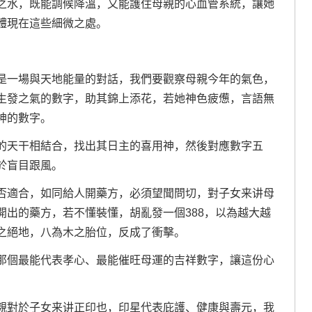
之水，既能調候降溫，又能護住母親的心血管系統，讓她
體現在這些細微之處。
是一場與天地能量的對話，我們要觀察母親今年的氣色，
生發之氣的數字，助其錦上添花，若她神色疲憊，言語無
神的數字。
的天干相結合，找出其日主的喜用神，然後對應數字五
於盲目跟風。
否適合，如同給人開藥方，必須望聞問切，對子女来讲母
開出的藥方，若不懂裝懂，胡亂發一個388，以為越大越
之絕地，八為木之胎位，反成了衝擊。
那個最能代表孝心、最能催旺母運的吉祥數字，讓這份心
親對於子女来讲正印也，印星代表庇護、健康與壽元，我