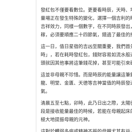
發紅包不僅要看數位。更要看時辰，天時、
量場正在發生特殊的變化，選擇一個吉利的
吉祥效力，同樣一個數字，在不同時辰發出
稼，必須要順應二十四節氣，錯過了最佳的
這一日，值日星宿的吉凶至關重要，我們首
時」，若在耗時發紅包，錢財容易如流水般
頭就因其他事將這筆錢花掉，甚至可能引來
這並非母親不珍惜。而是時辰的能量讓這筆
龍、明堂、金匱、天德等吉神當值的時辰發
氣。
清晨五至七點，卯時，此乃日出之際，太陽
段是接收能量最佳的時候，若能在母親起床
極大地提振母親的元神。
這對於體弱多病或精神不振的母親尤其有益