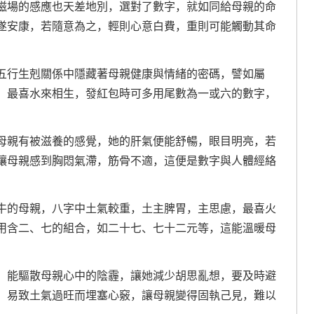
磁場的感應也天差地別，選對了數字，就如同給母親的命
遂安康，若隨意為之，輕則心意白費，重則可能觸動其命
五行生剋關係中隱藏著母親健康與情緒的密碼，譬如屬
，最喜水來相生，發紅包時可多用尾數為一或六的數字，
母親有被滋養的感覺，她的肝氣便能舒暢，眼目明亮，若
讓母親感到胸悶氣滯，筋骨不適，這便是數字與人體經絡
牛的母親，八字中土氣較重，土主脾胃，主思慮，最喜火
用含二、七的組合，如二十七、七十二元等，這能溫暖母
，能驅散母親心中的陰霾，讓她減少胡思亂想，要及時避
，易致土氣過旺而埋塞心竅，讓母親變得固執己見，難以