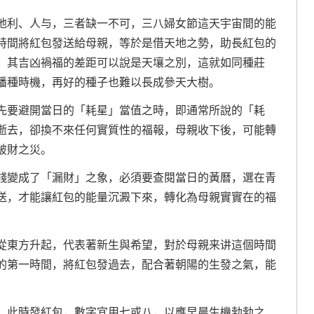
地利、人与，三者缺一不可，三八婦女節這天宇宙間的能
時間將紅包發送給母親，等於是借天地之勢，助長紅包的
，其吉凶禍福的差距可以說是天壤之別，這就如同種莊
播種時機，再好的種子也難以長成參天大樹。
先要避開當日的「耗星」當值之時，即通常所說的「耗
逝去，卻換不來任何實質性的福報，母親收下後，可能轉
破財之災。
錢變成了「漏財」之象，必須要查閱當日的黃曆，選在青
送，才能讓紅包的能量沉澱下來，轉化為母親實實在的福
從東方升起，代表著新生與希望，對於母親来讲這個時間
的第一時間，將紅包發過去，配合著朝陽的生發之氣，能
。此時發紅包，數字宜用七或八，以應早晨生機勃勃之