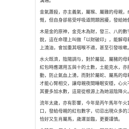
溝通。
金氣蕭殺，亦主義氣，屬猴、屬雞的母親，
慨，但自身卻易受呼吸道問題困擾，發給她
木是金的原神，金克木為財，發三、八的數
銳，這在命理上叫做「以財破印」，能解母
上澆油，會加重其咽喉不適，甚至引發咳嗽
水火既濟，陰陽調与，對於屬鼠、屬豬的母
紅包時應選用五與十的土數，土能克水，亦
動，防止氣血上湧，而對於屬蛇、屬馬的母
才能心腎相交，讓母親夜間睡眠安穩，心火
其要多加水數，這是從根源上為她滋陰降火
流年太歲，亦有影響，今年是丙午馬年午火
口，發給母親的紅包數字，切忌出現众多的
恰好又生肖屬馬，歲運並臨，更要謹慎。