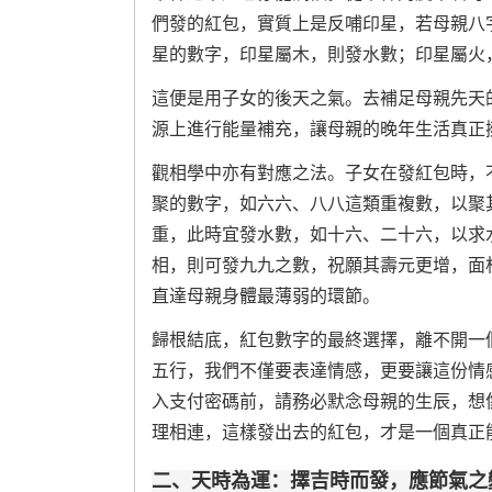
們發的紅包，實質上是反哺印星，若母親八
星的數字，印星屬木，則發水數；印星屬火
這便是用子女的後天之氣。去補足母親先天
源上進行能量補充，讓母親的晚年生活真正
觀相學中亦有對應之法。子女在發紅包時，
聚的數字，如六六、八八這類重複數，以聚
重，此時宜發水數，如十六、二十六，以求
相，則可發九九之數，祝願其壽元更增，面
直達母親身體最薄弱的環節。
歸根結底，紅包數字的最終選擇，離不開一
五行，我們不僅要表達情感，更要讓這份情
入支付密碼前，請務必默念母親的生辰，想
理相連，這樣發出去的紅包，才是一個真正
二、天時為運：擇吉時而發，應節氣之