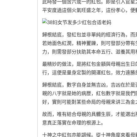
此時發一個含六或一的紅包。即是引入官星
平安度過這個火氣旺盛之年，這份孝心，便
歸根結底，發紅包並非單純的經濟行為，而
若她面色紅潤，精神矍鑠，則可發部分帶有
力，則需發部分扶助其本命五行、滋養其用
最精妙的做法，是將紅包金額與母親出生日
行，這便是量身定製的開運紅包，效力遠勝
歸根結底，數字自身並無吉凶，吉凶在於是
親的八字就是她的病歷，紅包數字就是我們
好，實則可能對某些命局的母親来讲三為金
故而，唯有結合母親的具體生辰，才能選出
意真正落實在命理的根源上。
十神之中紅包亦能調候。從十神角度來看母