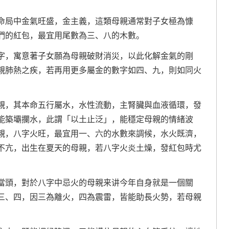
命局中金氣旺盛，金主義，這類母親通常對子女極為慷
們的紅包，最宜用尾數為三、八的木數。
字，寓意著子女願為母親破財消災，以此化解金氣的剛
親肺熱之疾，若再用更多屬金的數字如四、九，則如同火
。
親，其本命五行屬水，水性流動，主腎臟與血液循環，發
能築壩攔水，此謂「以土止泛」，能穩定母親的情緒波
親，八字火旺，最宜用一、六的水數來調候，水火既濟，
不亢，出生在夏天的母親，若八字火炎土燥，發紅包時尤
。
當頭，對於八字中忌火的母親来讲今年自身就是一個關
三、四，因三為離火，四為震雷，皆能助長火勢，若母親