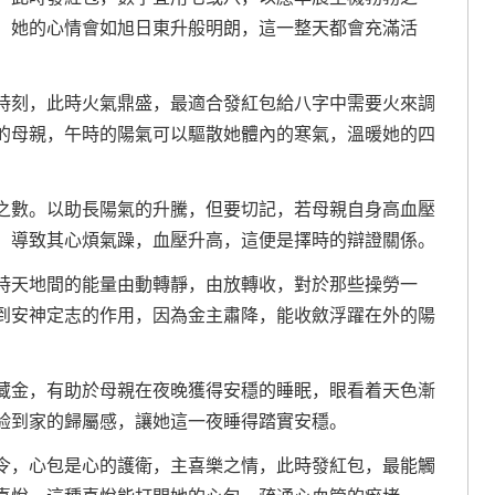
，她的心情會如旭日東升般明朗，這一整天都會充滿活
時刻，此時火氣鼎盛，最適合發紅包給八字中需要火來調
的母親，午時的陽氣可以驅散她體內的寒氣，溫暖她的四
之數。以助長陽氣的升騰，但要切記，若母親自身高血壓
，導致其心煩氣躁，血壓升高，這便是擇時的辯證關係。
時天地間的能量由動轉靜，由放轉收，對於那些操勞一
到安神定志的作用，因為金主肅降，能收斂浮躍在外的陽
藏金，有助於母親在夜晚獲得安穩的睡眠，眼看着天色漸
验到家的歸屬感，讓她這一夜睡得踏實安穩。
令，心包是心的護衛，主喜樂之情，此時發紅包，最能觸