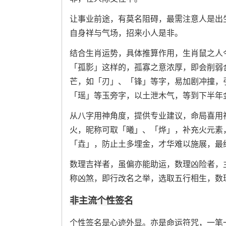
让事业前途，有莫名阻碍，最需注意人是出
自身祥与气场，招来小人是非。
结合生肖运势，具体推算作用，生肖鼠之人
「孤影」这样的，孤寡之意浓厚，即会削弱
芒，如「刃」、「锋」等字，易加剧冲撞，
「瑶」等玉旁字，以土泄木气，等到下半年
从八字用神角度，提供专业建议，命局喜用
火，昵称可取「曦」、「烨」，补充火元素
「垚」，防止土多埋金，才华难以施展，最
数理吉祥者，虽偏亦能助运，数理凶险者，
称凶煞，即行改名之举，选取五行相生，数
非主流个性签名
个性签名是心迹外显。亦是命运符咒，一笔