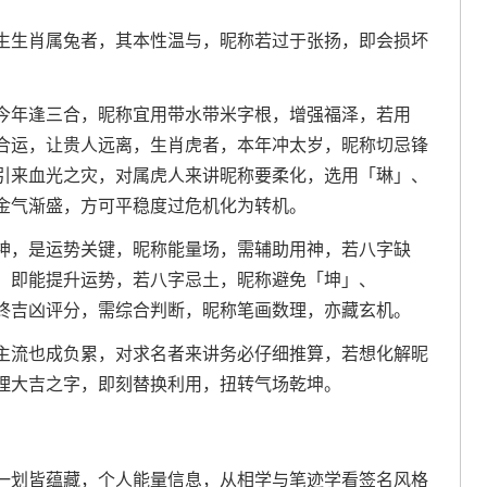
生生肖属兔者，其本性温与，昵称若过于张扬，即会损坏
今年逢三合，昵称宜用带水带米字根，增强福泽，若用
合运，让贵人远离，生肖虎者，本年冲太岁，昵称切忌锋
引来血光之灾，对属虎人来讲昵称要柔化，选用「琳」、
金气渐盛，方可平稳度过危机化为转机。
神，是运势关键，昵称能量场，需辅助用神，若八字缺
，即能提升运势，若八字忌土，昵称避免「坤」、
终吉凶评分，需综合判断，昵称笔画数理，亦藏玄机。
主流也成负累，对求名者来讲务必仔细推算，若想化解昵
理大吉之字，即刻替换利用，扭转气场乾坤。
一划皆蕴藏，个人能量信息，从相学与笔迹学看签名风格