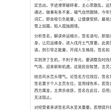
定吉凶，字迹潦草破碎者，主心思散乱，运
通达，做事有条不紊，福气自然跟随，今年受
词汇，即会吸引负能量，让健康受损，最易
雪上加霜，陷入孤独困境。
分析签名，解读命运暗示，签名语句，即是
身，让厄运缠身，进入戌月土气厚重，此类
语，则引导正能量，开阔人生格局，签名如
实则泄了生机，不利于寿元，要调整及时改
气场，迎来崭新机遇，这是民俗智慧，言灵
结合风水峦头理气。论签名方位效应，签名
签名置于个人主页东位，宜用绿色系，若签
西方属金，主肃杀收获，签名在此位，忌用
无法阻止。
对经营者来讲签名风水至关重要。若想提升