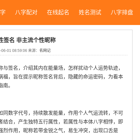
字
八字配对
在线起名
姓名测试
八字排盘
性签名 非主流个性昵称
06-01 08:59:06 来源：
名网记
称与签名，介绍其内在能量场，怎样扰动个人运势轨迹，
祸福，旨在提示昵称签名背后，隐藏的命运密码，为看本
指南。
如同数字代号，持续散发能量，作用个人气运流转，不可
者结合，产生独特五行属性，若属性与本体八字相悖，即
强烈作用，昵称若带金锐之气，易生冲突，出现口舌是