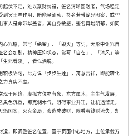
势起伏不定，难以聚财纳福，签名清晰圆融者，气场稳定
到冥王星作用，暗能量涌动，签名若带诡异图案，或***
出事人是命带华盖者，其自身敏感，签名再增阴郁，如同
内心咒愿，常写「绝望」、「毁灭」等词，无形中诅咒自
签名会加剧，精神压抑状态，常写「自在」、「清风」等
「生死看淡」，看似洒脱。
用积极语句，比方说「步步生莲」，寓意吉祥，即能转化
之力真实不虚。
常现于网络，虚拟方位亦有象，东方属木，主生气发展，
名黑色沉重，即克制木气，阻碍事业升迁，让机遇溜走，
火焰图案，火克金局，会造成破财，眼看着钱财流失，却
财运，即调整签名位置，置于页面中心地方，土位承载万