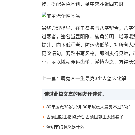
物，搭配黄色基调，稳中求胜聚四方财。
最终命理指导，在于签名与八字契合，八字
过寒者，签名当显阳刚，棱角分明，增添暖
提升，向下低垂者，防运势低落，对所有人
更改语句，调整书写风格，即刻执行见效，
小，足以撬动命运齿轮，谨慎为之，方得长
上一篇：
属兔人一生最克3个人怎么化解
读过此篇文章的网友还读过：
86年属虎36岁忌讳 86年属虎人最穷不过36岁
古滇国献王指的是谁 古滇国献王太残暴了
清明节的意义是什么