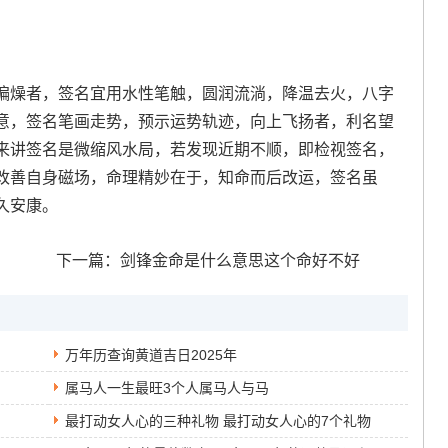
偏燥者，签名宜用水性笔触，圆润流淌，降温去火，八字
意，签名笔画走势，预示运势轨迹，向上飞扬者，利名望
来讲签名是微缩风水局，若发现近期不顺，即检视签名，
改善自身磁场，命理精妙在于，知命而后改运，签名虽
久安康。
下一篇：
剑锋金命是什么意思这个命好不好
万年历查询黄道吉日2025年
属马人一生最旺3个人属马人与马
最打动女人心的三种礼物 最打动女人心的7个礼物