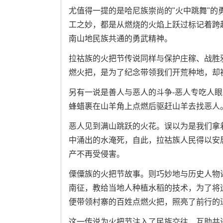
尤值得一提的是哈尼族崇尚的"火中跳舞"的
工之妙，都是从燃烧的火焰上跃过标记着跨
南山地民族共通的勇武精神。
拉祜族的火把节传说同样与保护庄稼、战胜
燃火把，是为了纪念带领我们开荒种地，却
另有一说是善人与恶人的斗争-恶人专吃人
蜂蜡裹在山羊角上点燃后驱赶山羊去找恶人
恶人见到满山跳跃的火花。误以为是我们拿
中涌出的水淹死，自此，拉祜族人民得以安
产不再受侵害。
傈僳族的火把节故事。则巧妙地与历史人物
南征，教给当地人种植水稻的技术，为了将
便带领村寨的百姓点燃火把，照亮了前行的
这一传说为火把节注入了民族交往、互助共