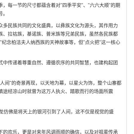
，每一节的尺寸都蕴含着对"四季平安"、"六六大顺"的期
号。
众多民族共同的文化盛典，以彝族文化为源头，其作用力
族、拉祜族，基诺族、普米族等兄弟民族，虽然各民族都
"纪念柏洁夫人纳西族的天神故事等，但"点火把"这一核心
式中传递着尊重自然、遵循农序的共同智慧，也建构起团
落人间"的奇景再现，以天地为幕，以星火为饰，整个山寨都
慎途经凉山时就曾为这万人执火、踏歌而行的场面所震
火龙仿佛是将天上的银河引到了人间，这不仅是视觉的盛
下的欢乐，更是对来年风调雨顺的确信，以及对祖辈传承