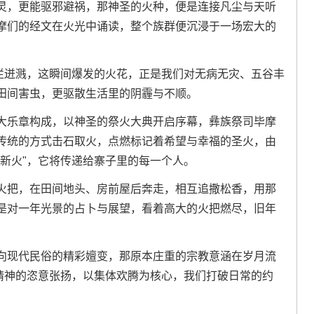
灵，更能驱邪避祸，那神圣的火种，便是连接凡尘与天听
摩们的经文在火光中诵读，整个族群便沉浸于一场宏大的
绚烂迸溅，这瞬间爆发的火花，正是我们对无病无灾、五谷丰
田间害虫，更驱散生活里的阴霾与不顺。
大乐章构成，以神圣的祭火大典开启序幕，彝族祭司毕摩
传统的方式击石取火，点燃标记着希望与幸福的圣火，由
新火"，它将传递给寨子里的每一个人。
火把，在田间地头、房前屋后奔走，相互追撒松香，用那
是对一年光景的占卜与展望，看着高大的火把燃尽，旧年
向现代民俗的精彩嬗变，那原本庄重的宗教意涵在岁月流
"精神的恣意张扬，以集体欢腾为核心，我们打破日常的约