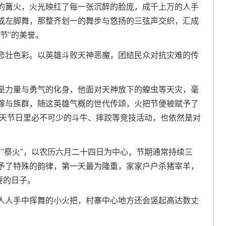
的篝火，火光映红了每一张沉醉的脸庞，成千上万的人手
或左脚舞，那整齐划一的舞步与悠扬的三弦声交织，汇成
节"的美誉。
悲壮色彩。以英雄斗败天神恶魔，团结民众对抗灾难的传
是力量与勇气的化身，他面对天神放下的蝗虫等天灾，毫
稼与族群，随这英雄气概的世代传颂，火把节便被赋予了
今天节日里必不可少的斗牛、摔跤等竞技活动，也依然是对
。
为"祭火"，以农历六月二十四日为中心，节期通常持续三
予了特殊的韵律，第一天最为隆重，家家户户杀猪宰羊，
要的日子。
人人手中挥舞的小火把，村寨中心地方还会竖起高达数丈