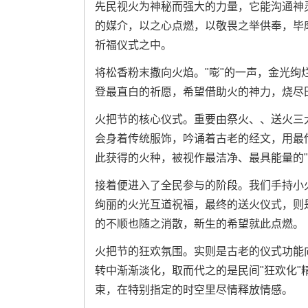
先民视火为神秘而强大的力量，它能沟通神
的媒介，以之心点燃，以敬畏之举供奉，毕
祈福仪式之中。
将松香粉末撒向火焰。"嘭"的一声，金光
登最直白的祈愿，希望借助火的神力，烧尽
火把节的核心仪式。重要由祭火、、送火三
会身着传统服饰，吟诵着古老的经文，用最
此获得的火种，被视作最洁净、最具能量的"
接着便进入了全民参与的阶段。我们手持小
绚丽的火光互道祝福，最终的送火仪式，则
的不顺也随之消散，新生的希望就此点燃。
火把节的狂欢氛围。实则是古老的仪式功能
转中渐渐淡化，取而代之的是民间"狂欢化
束，在特别指定的时空里尽情释放情感。