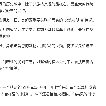
写的历史叙事，除了彝族将其视为最核心、最盛大的传统
举足轻重的地位。
族相差一日，其起源重要关联着著名的"火烧松明楼"传说。
超凡的智慧，在丈夫赴险前为其臂膀套上铁钏，最终在灰
世景仰。
风、勇敢与智慧的颂扬，那跳动的火焰，仿佛就是柏洁夫
一门精细的民间工艺，以坚韧的松木为骨干，裹挟着富含
条牢牢捆缚。
起一个精致的"连升三级"升斗，用竹竿串起三个纸篾扎成的
登"等吉祥语的小彩旗，斗下还悬挂着火把梨、海棠果等时令