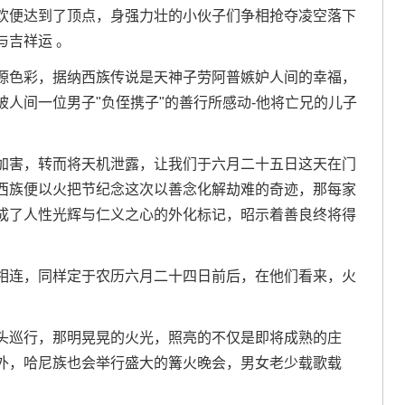
欢便达到了顶点，身强力壮的小伙子们争相抢夺凌空落下
与吉祥运 。
源色彩，据纳西族传说是天神子劳阿普嫉妒人间的幸福，
人间一位男子"负侄携子"的善行所感动-他将亡兄的儿子
加害，转而将天机泄露，让我们于六月二十五日这天在门
西族便以火把节纪念这次以善念化解劫难的奇迹，那每家
成了人性光辉与仁义之心的外化标记，昭示着善良终将得
相连，同样定于农历六月二十四日前后，在他们看来，火
头巡行，那明晃晃的火光，照亮的不仅是即将成熟的庄
外，哈尼族也会举行盛大的篝火晚会，男女老少载歌载