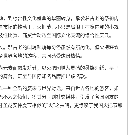
动，到综合性文化盛典的华丽转身，承袭着古老的祭祀内
与市场的推动下，火把节已不只是局限于村寨内部的小规
技性比赛、商贸活动乃至国际文化交流的综合性庆典。
长。那古老的叫魂赎魂等习俗虽然有所简化，但火把狂欢
至世界各地的游客，共同感受这份热情。
尚元素而愈发矫健，以火把图腾为灵感的彝族刺绣，早已
的舞台，甚至与国际知名品牌推出联名款。
以一种全新的姿态与世界对话，来自世界各地的游客，如
无不为之倾倒，将其分享到社交媒体，引发了各国网友的
牙圣胡安仲夏节相似的"火"之共鸣，更惊叹于我国火把节那