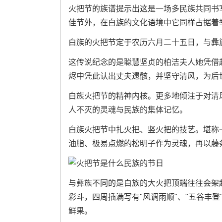
火把节的族谱提示出这是一场多民族共同书
佳节外，在白族的文化语境中它同样占据着
白族的火把节定于农历六月二十五日，与彝
这传说纪念的是聪慧坚贞的柏洁夫人她凭借
烬中凭此认出丈夫遗骸，并坚守清风，为后
白族火把节的精神内核。更多地倾注于对清
人不灭的灵魂与民族的集体记忆。
白族火把节中扎火把、竖火把的技艺。堪称
油脂、极易点燃的松明子作为灵魂，再以藤
与彝族不同的是白族的大火把顶端往往会架
彩斗，四周插满写有"风调雨顺"、"五谷丰
鲜果。