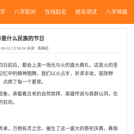
字
八字配对
在线起名
姓名测试
八字排盘
节是什么民族的节日
06-01 13:58:04 来源：
名网记
四日前后，都会上演一场光与火的盛大典礼，这是火的圣
记忆中的精神图腾，我们以火占岁，祈求丰收，驱除秽
，点燃了每一个夏夜。
现象，承载着古老的自然崇拜、英雄传说与族群认同，在
的狂欢。
传承，万物有灵之念，催生了这一盛大的祭祀庆典，彝族