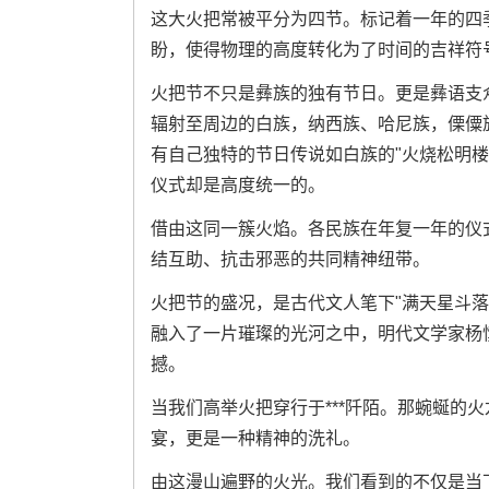
这大火把常被平分为四节。标记着一年的四季
盼，使得物理的高度转化为了时间的吉祥符
火把节不只是彝族的独有节日。更是彝语支
辐射至周边的白族，纳西族、哈尼族，傈僳
有自己独特的节日传说如白族的"火烧松明楼
仪式却是高度统一的。
借由这同一簇火焰。各民族在年复一年的仪
结互助、抗击邪恶的共同精神纽带。
火把节的盛况，是古代文人笔下"满天星斗
融入了一片璀璨的光河之中，明代文学家杨
撼。
当我们高举火把穿行于***阡陌。那蜿蜒的
宴，更是一种精神的洗礼。
由这漫山遍野的火光。我们看到的不仅是当