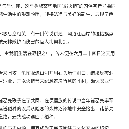
勇气与信仰，这与彝族某些地区"跳火把"的习俗有着异曲同
越生活中的艰难险阻，迎接洁净与美好的新生，展现了西
邪恶息息相关，有一则传说讲述，澜沧江西岸的拉祜族点
被天神嫉妒而伤害的巨人扎努扎别。
眼。令我们生活在恐惧之中，善人便在六月二十四日这天用
。
着来围攻，慌忙躲进山洞并用石头堵住洞口，结果反被洞
居乐业，并以火把节来纪念这次智慧的胜利，确保农业生
诸葛亮联系在了共同，在傈僳族的传说中当年诸葛亮率军
运送稻种的汉兵从险恶的森林沼泽地中安全接出，诸葛亮
道路，最终成功迎回了稻种。
进的历史内涵，使其成为了民族团结与文化交融的标记，