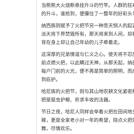
当熊熊大火烧断悬挂升斗的竹竿。人群的狂
的升斗，谁抢到，便攥住了一整年的好彩头
纳西族则赋予了火把节另一种悲天悯人的起
派天将下界焚毁所有，那天将来到人间，却被
背在身上却让自己年幼的儿子牵着走。
这深厚的兄弟情谊与仁义之心。使天将不忍
前点燃火把，以此瞒过天神，从那天起，纳
每户门前的火光，便不再是简单的照明，而
到庇护。
哈尼族的火把节，则与其山地农耕文化紧密
把是驱虫护粮、祈求丰收的法器。
节日之夜，哈尼人同样会举着火把在田间地
稼，更是全家老小对一年的希望，除点火把
舞，尽情欢乐。