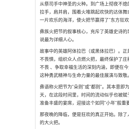
从祭司手中神圣的火种。到广场上彻夜不熄
拉手，肩并肩，围着火堆跳起欢快的达体舞
一片欢乐的海洋，使火把节赢得了"东方狂欢
彝族火把节的叙事核心，充斥了英雄史诗的
说最为详细人心。
故事中的英雄阿体拉巴（或黑体拉巴）。正
不畏惧，组织众人点燃火把，最终保护了庄
不畏 、争取幸福生活的深刻内涵，即便在
这种勇武精神与生命力量的最佳展演与致敬
彝语称火把节为"朵则"或"都则"。其本意即
天，在这段时间里，时间的流动似乎也被赋
准备丰盛的宴席，迎接这个如同"小年"般重
那夜晚的降临，便是狂欢的真正开始。除了
的大火把。