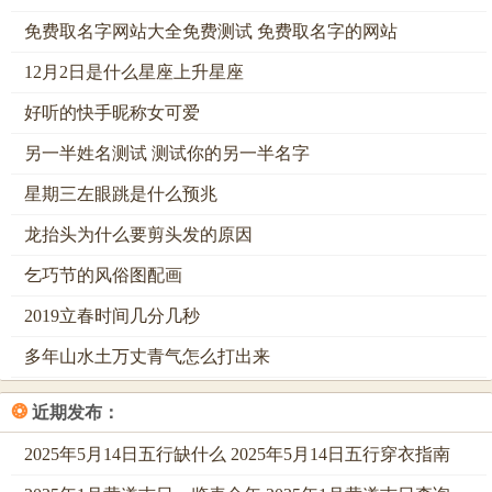
财神爷的背后，必须有坚实的依靠，他不能背靠窗户或虚
免费取名字网站大全免费测试 免费取名字的网站
空，那样会形成背后无靠的格局，标记着财运没有支撑，来
12月2日是什么星座上升星座
得快去得也快 ，最佳的情况是财神背后是一堵结实的墙壁，
好听的快手昵称女可爱
寓意有靠山可依，财运稳定长久 。
另一半姓名测试 测试你的另一半名字
这就像人做事需要有人支持相同。财神爷也需要一个稳固的
后方，才能安心为家中招财纳福，在选择摆放位置时必须要
星期三左眼跳是什么预兆
避开气流动荡的窗户口，寻找那面最实在、最安静的墙 。
龙抬头为什么要剪头发的原因
神像周围的环境，必须保持庄重整洁，财神爷的面前与周
乞巧节的风俗图配画
围，不宜摆放镜子、电视或玻璃这类反光物品 ，出现...在这
2019立春时间几分几秒
种情况时镜子会将财神散发出的财气直接反射出去，形成财
多年山水土万丈青气怎么打出来
来财去的空亡局，困难把财富留住 ，更要看的是家中若同时
供奉祖先牌位，绝不能将财神与祖先并列或放在祖先之下 ，
❂
近期发布：
等于说...在设置神桌时必须明白天神与家神的尊卑之分，财
神位置必须要高于祖先，否则就是乱了规矩，恐会冲撞神灵
2025年5月14日五行缺什么 2025年5月14日五行穿衣指南
。