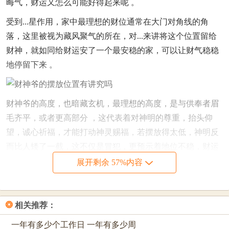
晦气，财运又怎么可能好得起来呢 。
受到...星作用，家中最理想的财位通常在大门对角线的角
落，这里被视为藏风聚气的所在，对...来讲将这个位置留给
财神，就如同给财运安了一个最安稳的家，可以让财气稳稳
地停留下来 。
财神爷的高度，也暗藏玄机，最理想的高度，是与供奉者眉
毛齐平，或者更高部分 ，这代表着对神明的尊重，抬头仰
望，诚心祈福，才能打动神灵赐福，若摆放得太低，神明反
而比人矮了一截，这不仅是冒犯，更预示着地位不稳，财运
也就无从谈起了 。
展开剩余 57%内容
进入...月的考量，通常建议高度保持在1米2左右，即与人胸
口齐平的位置，这样既方便祭拜，又不失恭敬 ，若想化解高
❂
相关推荐：
度不当带来的问题，即可以立刻用一个精致的红木底座将财
神像垫高，使其处于一个令人仰视的尊位 。
一年有多少个工作日 一年有多少周