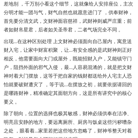
差地别 ，千万别小看这个细节，这就像给人安排座位，主次
分明才能一团与气，财气自然也就愿意进门了 ，供奉财神，
首先要分清文武，文财神面容慈祥，武财神则威严庄重；前
者如财帛星君，后者如关圣帝君，二者气场完全不同 。
出现...在这种区别处理 上文财神必须面向自己屋内，寓意送
财入宅，让家中财富积聚 ，让...有安全感的是武财神则正好
相反，他需要面向大门或屋外，既能招财入户，又能镇守门
户，阻挡外面的邪气入侵 ，最...人容易混淆的，就是把文财
神对着大门摆放，这等于把自家的钱财都送给外人宅主人恐
怕就要破财遭灾了 ，等于说...在摆放之初，就要依据请回的
是哪路财神，精准确定其面朝方向，这是所有讲究中的核心
要义 。
除了朝向，位置的选择也极其敏感，财神必须供奉在洁净、
明亮且安静的地方，要远离厕所、厨房与饭桌这些污秽嘈杂
之处 ，眼看着...家里若把这些地方忽略了，财神爷整天对着