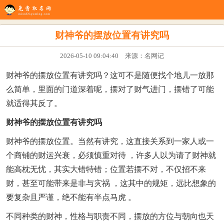
生辰八字
八字配对
在线起名
姓名测试
八字排盘
看风水
财神爷的摆放位置有讲究吗
2026-05-10 09:04:40 来源：名网记
财神爷的摆放位置有讲究吗？这可不是随便找个地儿一放那
么简单，里面的门道深着呢，摆对了财气进门，摆错了可能
就适得其反了。
财神爷的摆放位置有讲究吗
财神爷的摆放位置。当然有讲究，这直接关系到一家人或一
个商铺的财运兴衰，必须慎重对待 ，许多人以为请了财神就
能高枕无忧，其实大错特错；位置若摆不对，不仅招不来
财，甚至可能带来是非与灾祸 ，这其中的规矩，远比想象的
要复杂且严谨，绝不能有半点马虎 。
不同种类的财神，性格与职责不同，摆放的方位与朝向也天