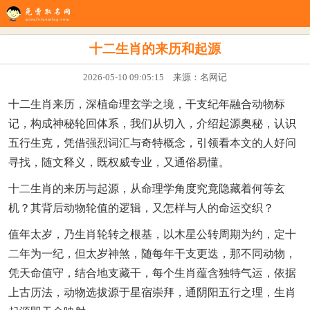
生辰八字
八字配对
在线起名
姓名测试
八字排盘
看风水
十二生肖的来历和起源
2026-05-10 09:05:15 来源：名网记
十二生肖来历，深植命理玄学之境，干支纪年融合动物标
记，构成神秘轮回体系，我们从切入，介绍起源奥秘，认识
五行生克，凭借强烈词汇与奇特概念，引领看本文的人好问
寻找，随文释义，既权威专业，又通俗易懂。
十二生肖的来历与起源，从命理学角度究竟隐藏着何等玄
机？其背后动物轮值的逻辑，又怎样与人的命运交织？
值年太岁，乃生肖轮转之根基，以木星公转周期为约，定十
二年为一纪，但太岁神煞，随每年干支更迭，那不同动物，
凭天命值守，结合地支藏干，每个生肖蕴含独特气运，依据
上古历法，动物选拔源于星宿崇拜，通阴阳五行之理，生肖