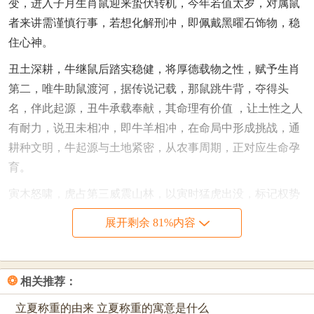
变，进入子月生肖鼠迎来蛰伏转机，今年若值太岁，对属鼠
者来讲需谨慎行事，若想化解刑冲，即佩戴黑曜石饰物，稳
住心神。
丑土深耕，牛继鼠后踏实稳健，将厚德载物之性，赋予生肖
第二，唯牛助鼠渡河，据传说记载，那鼠跳牛背，夺得头
名，伴此起源，丑牛承载奉献，其命理有价值 ，让土性之人
有耐力，说丑未相冲，即牛羊相冲，在命局中形成挑战，通
耕种文明，牛起源与土地紧密，从农事周期，正对应生命孕
育。
寅木怒啸，虎占第三威震山林，以寅时猛虎出没，标记权势
勇气，但虎鼠无争，随轮回安排，那王者气概，凭实力入
展开剩余 81%内容
选，想其来历，接引东方青龙，可寅申相冲，即虎猴相冲，
在运势中引发变动，就命格而论，出现虎在寅年最勇猛人敢
开拓，进入寅月生肖虎迎来奋发时机，今年受驿马星作用，
❂
相关推荐：
对属虎者来讲易有远行机遇，若想增强威势，即供奉绿色植
立夏称重的由来 立夏称重的寓意是什么
物，助长木气。