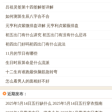
吕祖灵签第十四签解签详解
卯木柔栖，兔随虎后机敏温存，将月宫玉兔传说融入生肖标
记，唯兔牛赛跑，据故事演绎，那兔凭敏捷，赢得位置，伴
如何测算生辰八字合不合
此起源，卯兔代表谨慎，其命理作用，让木性之人有灵巧，
元亨利贞紫微排盘详解 元亨利贞紫薇排盘
说卯酉相冲，即兔鸡相冲，在流年中需防口舌，通月相变
初五出门有什么讲究 初五出门有没有什么忌讳
化，兔起源与阴柔关联，从生活习性，正对应暗中观察。
初四出门好吗初四出门有什么说法
辰土腾云，龙居第五尊贵神秘，以辰时云雾弥漫，标记变幻
莫测，但龙鼠相亲，随神话交织，那神兽光环，凭信仰入
11月的节日有哪些
选，想其来历，接续帝王之象，可辰戌相冲，即龙狗相冲，
生日时辰算命是什么流派
在命盘中形成对抗，就运势来讲出现龙在辰年最尊贵人遇机
十二生肖谁跑最快脑筋急转弯
缘，进入辰月生肖龙迎来升腾之势，今年逢将星，对属龙者
来讲事业易得提拔，若想避免相冲，即利用金色饰品，强化
怎么看男人的面相好不好
土金相生。
❂
近期发布：
巳火潜行，蛇随龙后智慧深邃，将巳时蛇类出动，标记柔中
2025年5月14日五行缺什么 2025年5月14日五行穿衣指南
带刚，但蛇龙共族，随图腾演化，那蜕皮特性，借重生寓
意，伴此起源，巳蛇代表转化，其命理内涵，让火性之人有