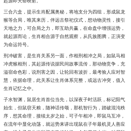
起源即天命映射。
三合六盒，提示生肖配属奥秘，将地支分为四组，形成鼠龙
猴等合局，唯其来历，伴远古祭祀仪式，想动物灵性，接引
天地之力，可合局之力，即互助共赢，在命盘中增强运势，
就起源而论，生肖相合源于自然观察，从氏族图腾，正演变
为命运符号。
刑冲破害，是生肖关系另一面，作相刑相冲之局，如鼠马相
冲虎猴相刑，其起源传说据民间故事流传，那动物竞争，充
溢宿命色彩，说刑害之因，让轮回有波折，最考验人应对智
慧，依据命理，此关系让生肖体系完整，或远古冲突，值入
生肖记忆之中。
子水智渊，鼠居生肖首位当先，以深夜子时活跃，标记阳气
始生，但鼠窃天粮，随神话传颂，那机智行为，踏破混沌秩
序，想其命理，接续太岁之始，可子午相冲，即鼠马互冲，
在流年中显化动荡，就运势来讲出现鼠在子年最机灵人善应